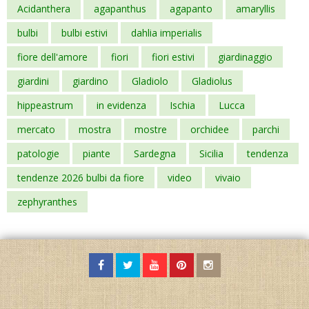
Acidanthera
agapanthus
agapanto
amaryllis
bulbi
bulbi estivi
dahlia imperialis
fiore dell'amore
fiori
fiori estivi
giardinaggio
giardini
giardino
Gladiolo
Gladiolus
hippeastrum
in evidenza
Ischia
Lucca
mercato
mostra
mostre
orchidee
parchi
patologie
piante
Sardegna
Sicilia
tendenza
tendenze 2026 bulbi da fiore
video
vivaio
zephyranthes