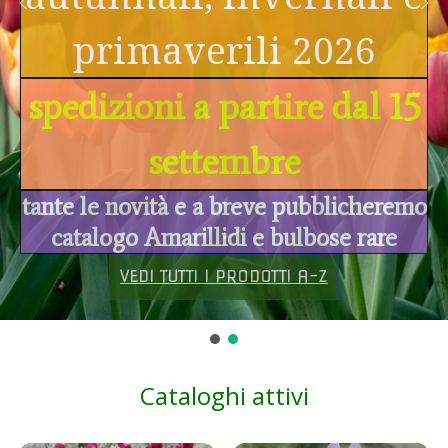
primaverili 2026
primaverili 2026
spedizioni a partire dal 15
spedizioni a partire dal 15
settembre
settembre
tante le novità e a breve pubblicheremo
tante le novità e a breve pubblicheremo
catalogo Amarillidi e bulbose rare
catalogo Amarillidi e bulbose rare
VEDI TUTTI I PRODOTTI A-Z
VEDI TUTTI I PRODOTTI A-Z
Cataloghi attivi