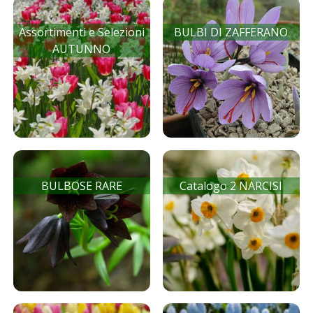
Assortimenti e Selezioni
BULBI DI ZAFFERANO
AUTUNNO
BULBOSE RARE
Catalogo 2 NARCISI