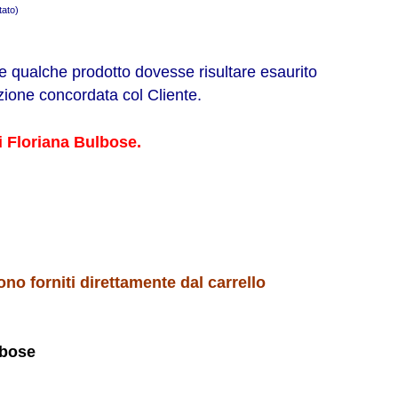
tato)
 qualche prodotto dovesse risultare esaurito
zione concordata col Cliente.
i Floriana Bulbose.
 forniti direttamente dal carrello
lbose