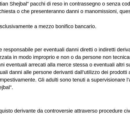
ian Shejbal” pacchi di reso in contrassegno o senza codi
iesta o che presenteranno danni o manomissioni, questi 
i esclusivamente a mezzo bonifico bancario.
responsabile per eventuali danni diretti o indiretti deriv
lizzata in modo improprio e non o da persone non tecnic
nni eventuali arrecati alla merce stessa o eventuali altri 
li danni alle persone derivanti dall’utilizzo dei prodotti a
mpestivamente. Gli adulti sono tenuti a supervisionare l’att
jbal”.
quisto derivante da controversie attraverso procedure civil