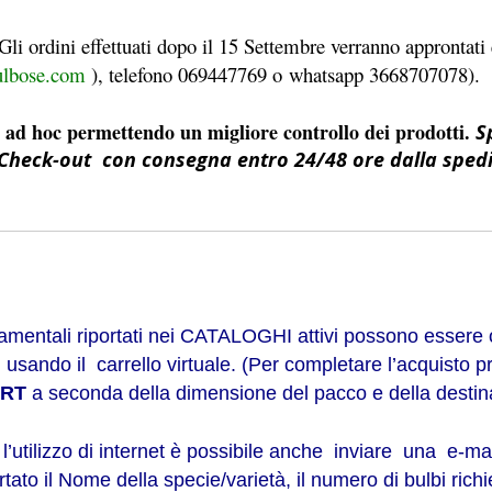
li ordini effettuati dopo il 15 Settembre
verranno approntati e
ulbose.com
), telefono 069447769 o whatsapp 3668707078).
ad hoc permettendo un migliore controllo dei prodotti.
S
di Check-out con consegna entro 24/48 ore dalla spedi
ornamentali riportati nei CATALOGHI attivi possono essere
 usando il carrello virtuale. (Per completare l’acquisto pr
 BRT
a seconda della dimensione del pacco e della desti
’utilizzo di internet è possibile anche inviare una e-ma
ato il Nome della specie/varietà, il numero di bulbi richie