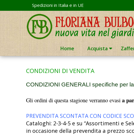
Skip
Spedizioni in Italia e in UE
to
content
Home
Acquista
Zaffe
CONDIZIONI DI VENDITA
CONDIZIONI GENERALI specifiche per l
a pa
Gli ordini di questa stagione verranno evasi
PREVENDITA SCONTATA CON CODICE S
Cataloghi: 2-3-4-5 e su “Assortimenti e Se
in occasione della prevendita a prezzo sc