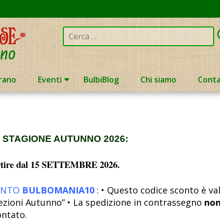
Cerca:
rano
Eventi
BulbiBlog
Chi siamo
Conta
a
STAGIONE AUTUNNO 2026:
rtire dal 15 SETTEMBRE 2026.
CONTO
BULBOMANIA10
: • Questo codice sconto è val
lezioni Autunno” • La spedizione in contrassegno
no
ontato.