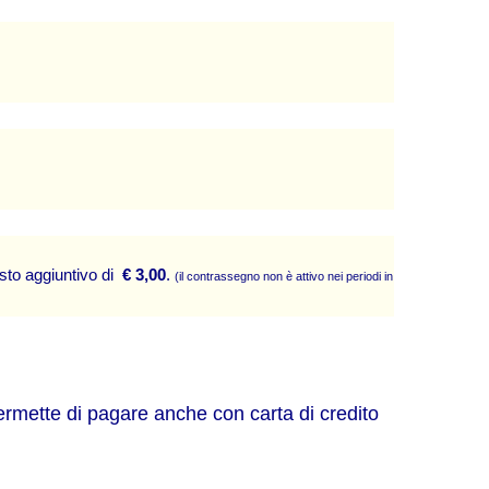
sto aggiuntivo di  
€ 3,00
. 
(il contrassegno non è attivo nei periodi in cui si effettuano
mette di pagare anche con carta di credito