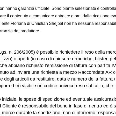
non hanno garanzia ufficiale. Sono piante selezionate e controll
re il contenuto e comunicare entro tre giorni dalla ricezione even
 Cliente Floriana di Christian Shejbal non ha nessuna responsabili
aranzia del produttore.
. n. 206/2005) è possibile richiedere il reso della merce
ilizzo) o aperti (in caso di chiusure ermetiche, blister, pe
che abbiano richiesto l’emissione di fattura con partita I
 tenuto ad inviare una richiesta a mezzo Raccomdata AR co
degli articoli da restituire, data e numero della fattura
pporre ben visibile un codice univoco reso sul collo, ch
 iniziale, le spese di spedizione ed eventuale assicurazi
 Il Cliente è responsabile del bene in fase di rientro ed 
la merce durante la spedizione, non ci riterremo responsab