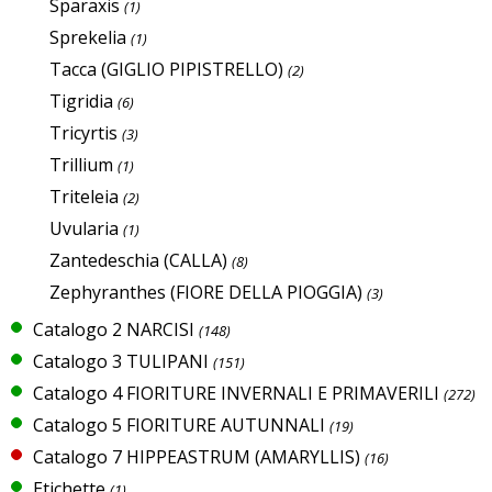
Sparaxis
(1)
Sprekelia
(1)
Tacca (GIGLIO PIPISTRELLO)
(2)
Tigridia
(6)
Tricyrtis
(3)
Trillium
(1)
Triteleia
(2)
Uvularia
(1)
Zantedeschia (CALLA)
(8)
Zephyranthes (FIORE DELLA PIOGGIA)
(3)
Catalogo 2 NARCISI
(148)
Catalogo 3 TULIPANI
(151)
Catalogo 4 FIORITURE INVERNALI E PRIMAVERILI
(272)
Catalogo 5 FIORITURE AUTUNNALI
(19)
Catalogo 7 HIPPEASTRUM (AMARYLLIS)
(16)
Etichette
(1)