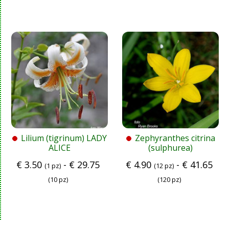
Lilium (tigrinum) LADY
Zephyranthes citrina
ALICE
(sulphurea)
€
3.50
-
€
29.75
€
4.90
-
€
41.65
(1 pz)
(12 pz)
(10 pz)
(120 pz)