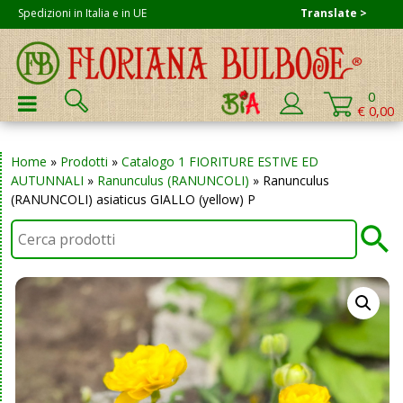
Skip
Spedizioni in Italia e in UE
Translate >
to
content
Cerca:
0
PRIMARY MENU
€ 0,00
Home
»
Prodotti
»
Catalogo 1 FIORITURE ESTIVE ED
AUTUNNALI
»
Ranunculus (RANUNCOLI)
»
Ranunculus
(RANUNCOLI) asiaticus GIALLO (yellow) P