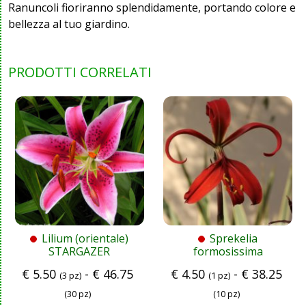
Ranuncoli fioriranno splendidamente, portando colore e
bellezza al tuo giardino.
PRODOTTI CORRELATI
Lilium (orientale)
Sprekelia
STARGAZER
formosissima
€
5.50
-
€
46.75
€
4.50
-
€
38.25
(3 pz)
(1 pz)
(30 pz)
(10 pz)