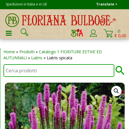
Skip
Spedizioni in Italia e in UE
Translate >
to
content
Cerca:
0
PRIMARY MENU
€ 0,00
Home
»
Prodotti
»
Catalogo 1 FIORITURE ESTIVE ED
AUTUNNALI
»
Liatris
»
Liatris spicata