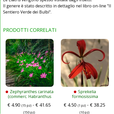
Il genere è stato descritto in dettaglio nel libro on-line "Il
Sentiero Verde dei Bulbi".
PRODOTTI CORRELATI
Zephyranthes carinata
Sprekelia
(commerc. Habranthus
formosissima
robustus) Holl.
€
4.90
-
€
41.65
€
4.50
-
€
38.25
(15 pz)
(1 pz)
(150 pz)
(10 pz)