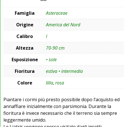
Famiglia
Asteraceae
Origine
America del Nord
Calibro
I
Altezza
70-90 cm
Esposizione
• sole
Fioritura
estiva • intermedia
Colore
lilla
,
rosa
Piantare i cormi più presto possibile dopo l’acquisto ed
annaffiare inizialmente con parsimonia. Durante la
fioritura è invece necessario che il terreno sia sempre
leggermente umido.
Le Liatris vengono spesso visitate dagli insetti.