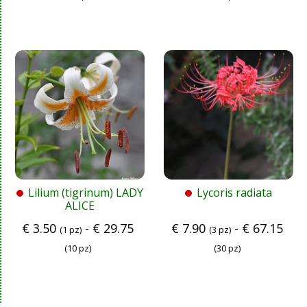
Lilium (tigrinum) LADY
Lycoris radiata
ALICE
€
3.50
-
€
29.75
€
7.90
-
€
67.15
(1 pz)
(3 pz)
(10 pz)
(30 pz)