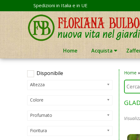
Skip
Spedizioni in Italia e in UE
to
content
Home
Acquista
Zaffe
Disponibile
Home
Altezza
Colore
GLAD
Profumato
Visualiz
Fioritura