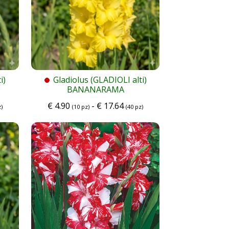
i)
Gladiolus (GLADIOLI alti)
BANANARAMA
€
4.90
-
€
17.64
)
(10 pz)
(40 pz)