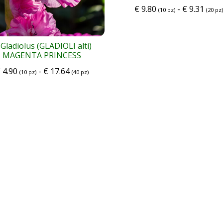
€
9.80
-
€
9.31
(10 pz)
(20 pz
Gladiolus (GLADIOLI alti)
MAGENTA PRINCESS
€
4.90
-
€
17.64
(10 pz)
(40 pz)