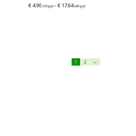
€
4.90
-
€
17.64
)
(10 pz)
(40 pz)
1
2
→