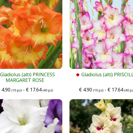
Gladiolus (alti) PRINCESS
Gladiolus (alti) PRISCIL
MARGARET ROSE
€
4.90
-
€
17.64
€
4.90
-
€
17.64
(10 pz)
(40 pz)
(10 pz)
(40 pz