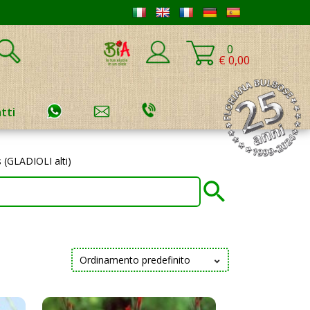
0
€ 0,00
tti
s (GLADIOLI alti)