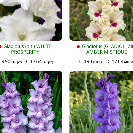
Gladiolus (alti) WHITE
Gladiolus (GLADIOLI alt
PROSPERITY
AMBER MISTIQUE
€
4.90
-
€
17.64
€
4.90
-
€
17.64
(10 pz)
(40 pz)
(10 pz)
(40 pz