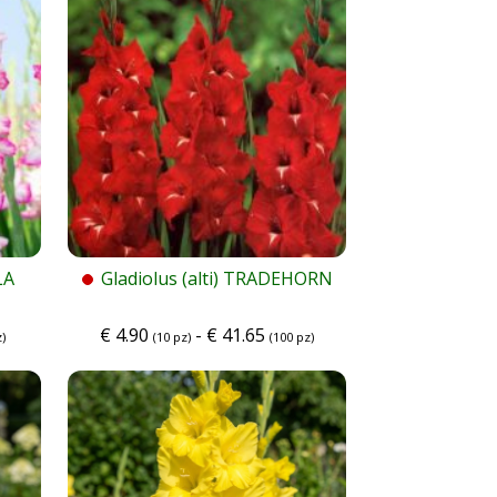
LA
Gladiolus (alti) TRADEHORN
€
4.90
-
€
41.65
)
(10 pz)
(100 pz)