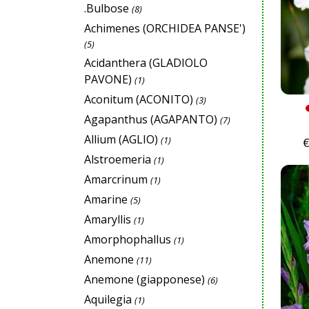
.Bulbose
(8)
Achimenes (ORCHIDEA PANSE')
(5)
Acidanthera (GLADIOLO
PAVONE)
(1)
Aconitum (ACONITO)
(3)
Agapanthus (AGAPANTO)
(7)
Allium (AGLIO)
(1)
Alstroemeria
(1)
Amarcrinum
(1)
Amarine
(5)
Amaryllis
(1)
Amorphophallus
(1)
Anemone
(11)
Anemone (giapponese)
(6)
Aquilegia
(1)