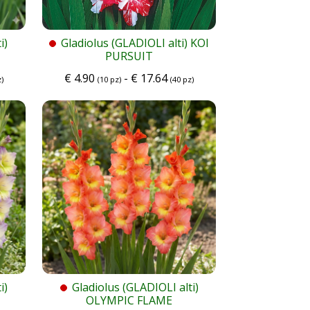
i)
Gladiolus (GLADIOLI alti) KOI
PURSUIT
€
4.90
-
€
17.64
)
(10 pz)
(40 pz)
i)
Gladiolus (GLADIOLI alti)
OLYMPIC FLAME