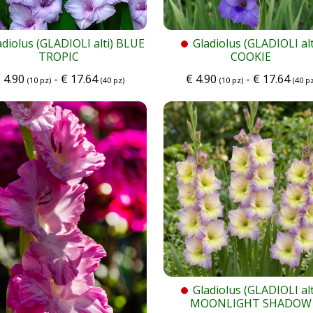
adiolus (GLADIOLI alti) BLUE
Gladiolus (GLADIOLI alt
TROPIC
COOKIE
€
4.90
-
€
17.64
€
4.90
-
€
17.64
(10 pz)
(40 pz)
(10 pz)
(40 pz
Gladiolus (GLADIOLI alt
MOONLIGHT SHADOW