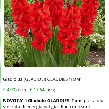
Gladiolus (GLADIOLI) GLADDIES ‘TOM’
€
4.90
-
€
17.64
(15 pz)
(60 pz)
NOVOTA’
Il
Gladiolo GLADDIES ‘Tom’
porta una
sferzata di energia nel giardino con i suoi