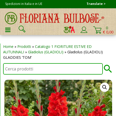
Skip
Spedizioni in Italia e in UE
Translate >
to
content
Cerca:
0
PRIMARY MENU
€ 0,00
Home
»
Prodotti
»
Catalogo 1 FIORITURE ESTIVE ED
AUTUNNALI
»
Gladiolus (GLADIOLI)
»
Gladiolus (GLADIOLI)
GLADDIES ‘TOM’