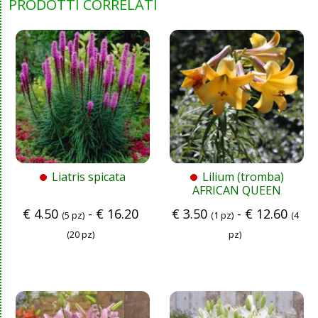
PRODOTTI CORRELATI
Liatris spicata
Lilium (tromba)
AFRICAN QUEEN
€
4.50
-
€
16.20
€
3.50
-
€
12.60
(5 pz)
(1 pz)
(4
(20 pz)
pz)