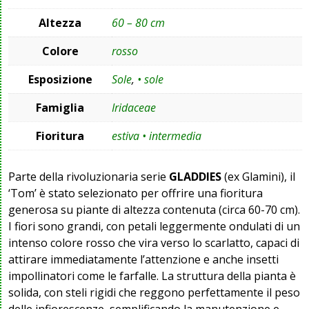
Altezza
60 – 80 cm
Colore
rosso
Esposizione
Sole
,
• sole
Famiglia
Iridaceae
Fioritura
estiva • intermedia
Parte della rivoluzionaria serie
GLADDIES
(ex Glamini), il
‘Tom’ è stato selezionato per offrire una fioritura
generosa su piante di altezza contenuta (circa 60-70 cm).
I fiori sono grandi, con petali leggermente ondulati di un
intenso colore rosso che vira verso lo scarlatto, capaci di
attirare immediatamente l’attenzione e anche insetti
impollinatori come le farfalle. La struttura della pianta è
solida, con steli rigidi che reggono perfettamente il peso
delle infiorescenze, semplificando la manutenzione e