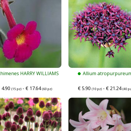
chimenes HARRY WILLIAMS
Allium atropurpureu
€
4.90
-
€
17.64
€
5.90
-
€
21.24
(15 pz)
(60 pz)
(10 pz)
(40 pz