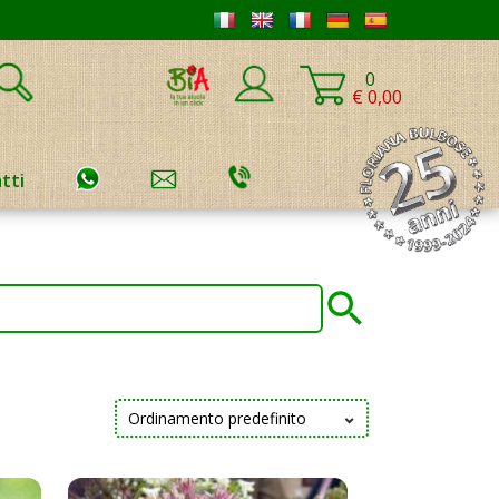
0
€ 0,00
tti