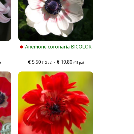
Anemone coronaria BICOLOR
€
5.50
-
€
19.80
)
(12 pz)
(48 pz)