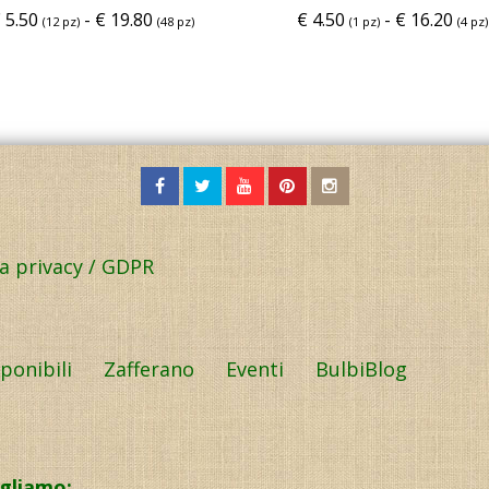
€
5.50
-
€
19.80
€
4.50
-
€
16.20
(12 pz)
(48 pz)
(1 pz)
(4 pz)
la privacy / GDPR
sponibili
Zafferano
Eventi
BulbiBlog
igliamo: