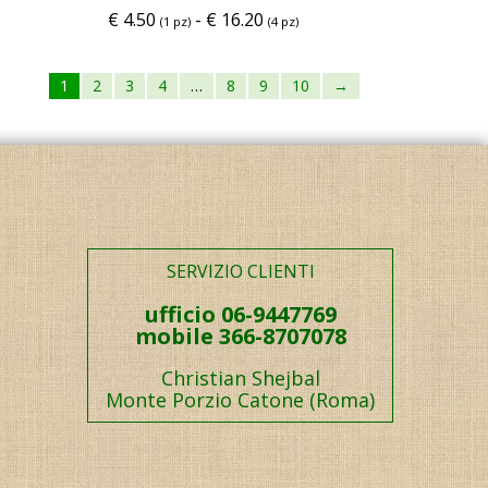
€
4.50
-
€
16.20
(1 pz)
(4 pz)
1
2
3
4
…
8
9
10
→
SERVIZIO CLIENTI
ufficio 06-9447769
mobile 366-8707078
Christian Shejbal
Monte Porzio Catone (Roma)