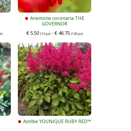
Anemone coronaria THE
GOVERNOR
€
5.50
-
€
46.75
z)
(12 pz)
(120 pz)
Astilbe YOUNIQUE RUBY RED™