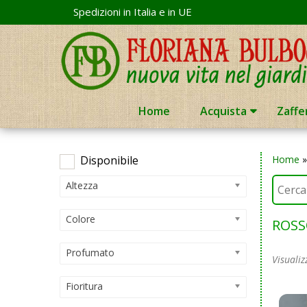
Skip
Spedizioni in Italia e in UE
to
content
Home
Acquista
Zaffe
Disponibile
Home
Altezza
Colore
ROSS
Profumato
Visualiz
Fioritura