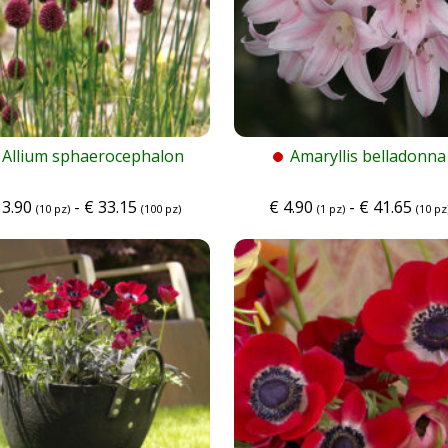
Allium sphaerocephalon
Amaryllis belladonna
3.90
-
€
33.15
€
4.90
-
€
41.65
(10 pz)
(100 pz)
(1 pz)
(10 pz