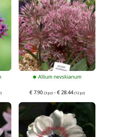
m
Allium nevskianum
€
7.90
-
€
28.44
)
(3 pz)
(12 pz)