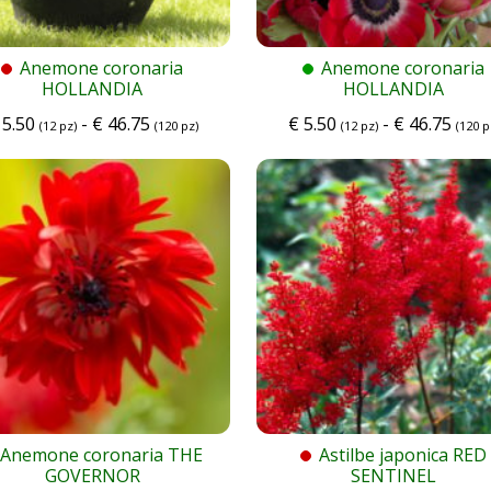
Anemone coronaria
Anemone coronaria
HOLLANDIA
HOLLANDIA
5.50
-
€
46.75
€
5.50
-
€
46.75
(12 pz)
(120 pz)
(12 pz)
(120 p
Anemone coronaria THE
Astilbe japonica RED
GOVERNOR
SENTINEL