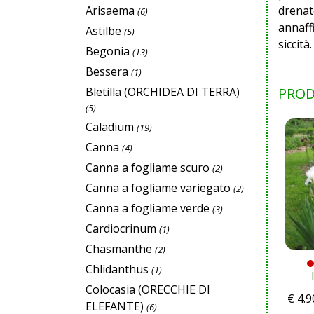
Arisaema
drenat
(6)
annaff
Astilbe
(5)
siccità.
Begonia
(13)
Bessera
(1)
Bletilla (ORCHIDEA DI TERRA)
PROD
(5)
Caladium
(19)
Canna
(4)
Canna a fogliame scuro
(2)
Canna a fogliame variegato
(2)
Canna a fogliame verde
(3)
Cardiocrinum
(1)
Chasmanthe
(2)
Chlidanthus
(1)
Colocasia (ORECCHIE DI
€
4.9
ELEFANTE)
(6)