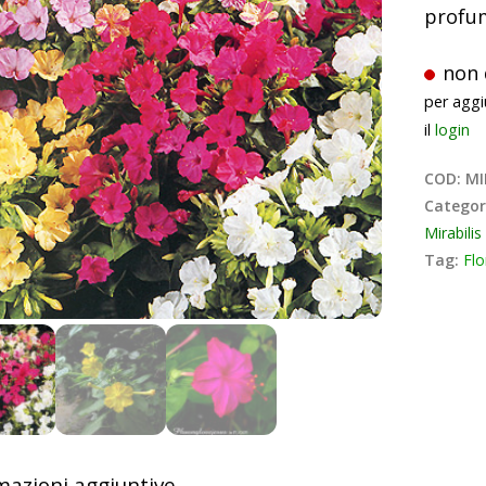
profum
non 
per aggi
il
login
COD:
MI
Categor
Mirabili
Tag:
Flo
mazioni aggiuntive