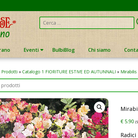
Cerca:
rano
Eventi
BulbiBlog
Chi siamo
Conta
»
Prodotti
»
Catalogo 1 FIORITURE ESTIVE ED AUTUNNALI
»
Mirabili
Mirabi
€
5.90
(
Radici 