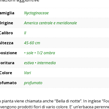
amiglia
Nyctaginaceae
Origine
America centrale e meridionale
Calibro
II
Altezza
45-60 cm
posizione
• sole • 1/2 ombra
ioritura
estiva • intermedia
Colore
Vari
ofumato
profumato
pianta viene chiamata anche “Bella di notte”. In inglese “Fou
vengono prodotti fiori di vario colore. E’ un’erbacea perenne