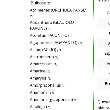
.Bulbose
(8)
Achimenes (ORCHIDEA PANSE')
F
(5)
Acidanthera (GLADIOLO
PAVONE)
(1)
Aconitum (ACONITO)
(3)
Agapanthus (AGAPANTO)
(7)
Allium (AGLIO)
(1)
Es
Alstroemeria
(1)
F
Amarcrinum
(1)
Amarine
(5)
Amaryllis
(1)
Pr
Amorphophallus
(1)
Anemone
(11)
Anemone (giapponese)
(6)
Questa 
Aquilegia
(1)
pianta 