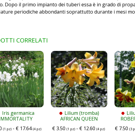
o. Dopo il primo impianto dei tuberi essa è in grado di prop
iature periodiche abbondanti soprattutto durante i mesi molt
OTTI CORRELATI
Iris germanica
Lilium (tromba)
Lil
IMMORTALITY
AFRICAN QUEEN
ROBE
0
-
€
17.64
€
3.50
-
€
12.60
€
7.50
(1 pz)
(4 pz)
(1 pz)
(4 pz)
(3 p