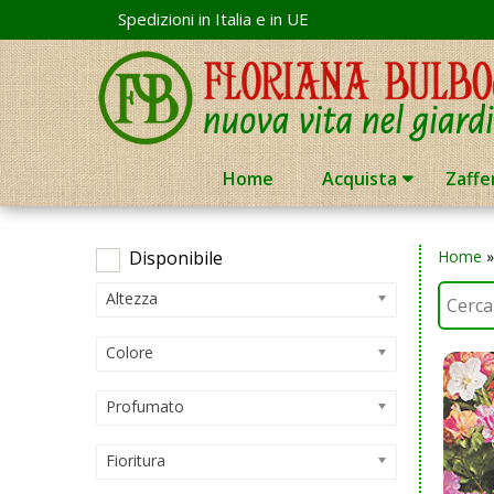
Skip
Spedizioni in Italia e in UE
to
content
Home
Acquista
Zaffe
Disponibile
Home
Altezza
Colore
Profumato
Fioritura