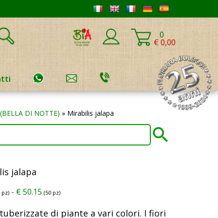
0
€ 0,00
tti
s (BELLA DI NOTTE)
»
Mirabilis jalapa
lis jalapa
-
€
50.15
5 pz)
(50 pz)
tuberizzate di piante a vari colori. I fiori