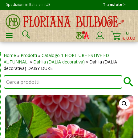
Skip
Spedizioni in Italia e in UE
Translate >
to
content
Cerca:
0
PRIMARY MENU
€ 0,00
Home
»
Prodotti
»
Catalogo 1 FIORITURE ESTIVE ED
AUTUNNALI
»
Dahlia (DALIA decorativa)
»
Dahlia (DALIA
decorativa) DAISY DUKE