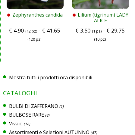
Zephyranthes candida
Lilium (tigrinum) LADY
ALICE
€
4.90
-
€
41.65
€
3.50
-
€
29.75
(12 pz)
(1 pz)
(120 pz)
(10 pz)
Mostra tutti i prodotti ora disponibili
CATALOGHI
BULBI DI ZAFFERANO
(1)
BULBOSE RARE
(8)
Vivaio
(18)
Assortimenti e Selezioni AUTUNNO
(47)