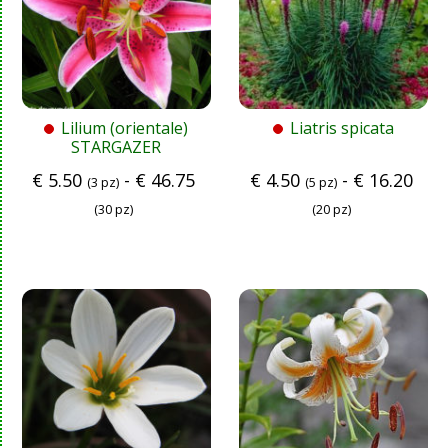
Lilium (orientale)
Liatris spicata
STARGAZER
€
5.50
-
€
46.75
€
4.50
-
€
16.20
(3 pz)
(5 pz)
(30 pz)
(20 pz)