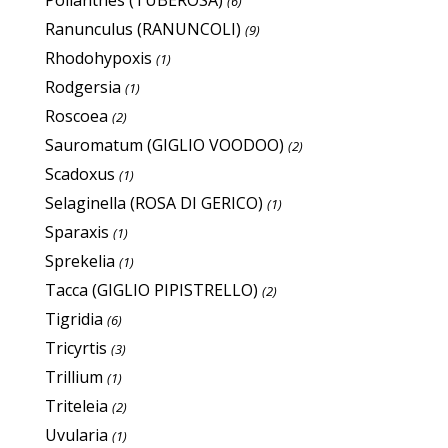
Polianthes (TUBEROSA)
(6)
Ranunculus (RANUNCOLI)
(9)
Rhodohypoxis
(1)
Rodgersia
(1)
Roscoea
(2)
Sauromatum (GIGLIO VOODOO)
(2)
Scadoxus
(1)
Selaginella (ROSA DI GERICO)
(1)
Sparaxis
(1)
Sprekelia
(1)
Tacca (GIGLIO PIPISTRELLO)
(2)
Tigridia
(6)
Tricyrtis
(3)
Trillium
(1)
Triteleia
(2)
Uvularia
(1)