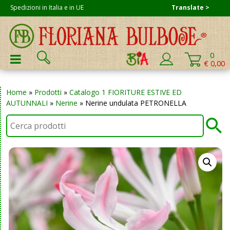
Skip
Spedizioni in Italia e in UE
Translate >
to
content
Cerca:
0
PRIMARY MENU
€ 0,00
Home
»
Prodotti
»
Catalogo 1 FIORITURE ESTIVE ED
AUTUNNALI
»
Nerine
»
Nerine undulata PETRONELLA