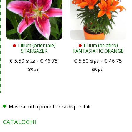
Lilium (orientale)
Lilium (asiatico)
STARGAZER
FANTASIATIC ORANGE
€
5.50
-
€
46.75
€
5.50
-
€
46.75
(3 pz)
(3 pz)
(30 pz)
(30 pz)
Mostra tutti i prodotti ora disponibili
CATALOGHI