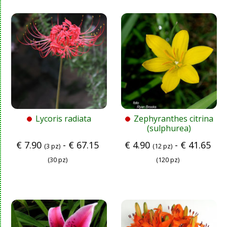
Lycoris radiata
Zephyranthes citrina
(sulphurea)
€
7.90
-
€
67.15
€
4.90
-
€
41.65
(3 pz)
(12 pz)
(30 pz)
(120 pz)