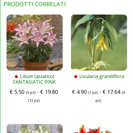
PRODOTTI CORRELATI
Lilium (asiatico)
Uvularia grandiflora
FANTASIATIC PINK
€
5.50
-
€
19.80
€
4.90
-
€
17.64
(3 pz)
(1 pz)
(4
(12 pz)
pz)