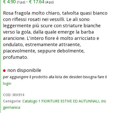
€
4.90
-
€
17.64
(1 pz)
(4 pz)
Rosa fragola molto chiaro, talvolta quasi bianco
con riflessi rosati nei vessilli. Le ali sono
leggermente più scure con striature bianche
verso la gola, dalla quale emerge la barba
arancione. L'intero fiore è molto arricciato e
ondulato, estremamente attraente,
piacevolmente, seppure debolmente,
profumato.
non disponibile
per aggiungere il prodotto alla lista dei desideri bisogna fare il
login
COD:
IRX914
Categorie:
Catalogo 1 FIORITURE ESTIVE ED AUTUNNALI
,
Iris
germanica