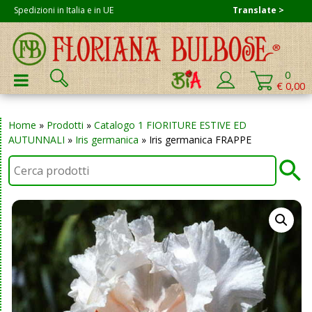
Skip
Spedizioni in Italia e in UE
Translate >
to
content
Cerca:
0
PRIMARY MENU
€ 0,00
Home
»
Prodotti
»
Catalogo 1 FIORITURE ESTIVE ED
AUTUNNALI
»
Iris germanica
»
Iris germanica FRAPPE