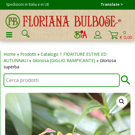
Skip
Spedizioni in Italia e in UE
Translate >
to
content
Cerca:
0
PRIMARY MENU
€ 0,00
Home
»
Prodotti
»
Catalogo 1 FIORITURE ESTIVE ED
AUTUNNALI
»
Gloriosa (GIGLIO RAMPICANTE)
»
Gloriosa
superba