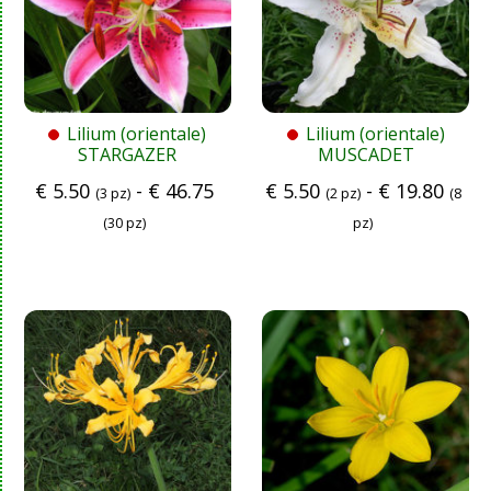
Lilium (orientale)
Lilium (orientale)
STARGAZER
MUSCADET
€
5.50
-
€
46.75
€
5.50
-
€
19.80
(3 pz)
(2 pz)
(8
(30 pz)
pz)