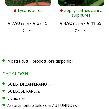
Lycoris aurea
Zephyranthes citrina
(sulphurea)
€
7.90
-
€
67.15
€
4.90
-
€
41.65
(3 pz)
(12 pz)
(30 pz)
(120 pz)
Mostra tutti i prodotti ora disponibili
CATALOGHI
BULBI DI ZAFFERANO
(1)
BULBOSE RARE
(8)
Vivaio
(18)
Assortimenti e Selezioni AUTUNNO
(47)