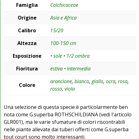
Famiglia
Colchicaceae
Origine
Asia e Africa
Calibro
15/20
Altezza
100-150 cm
Esposizione
• sole • 1/2 ombra
Fioritura
estiva • intermedia
arancione
,
bianco
,
giallo
,
ocra
,
rosa
,
Colore
rosso
,
viola
Una selezione di questa specie è particolarmente ben
nota come G.superba ROTHSCHILDIANA (vedi l'articolo
GLR001), ma le varie sfumature di colori riscontrabili
nelle piante allevate dai tuberi offerti come G.superba
tout court sono molto interessanti.