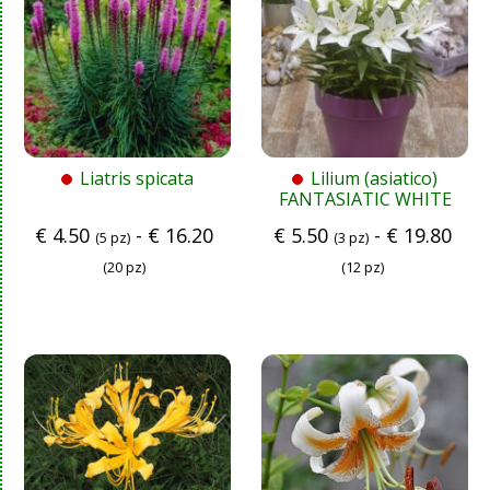
Liatris spicata
Lilium (asiatico)
FANTASIATIC WHITE
€
4.50
-
€
16.20
€
5.50
-
€
19.80
(5 pz)
(3 pz)
(20 pz)
(12 pz)