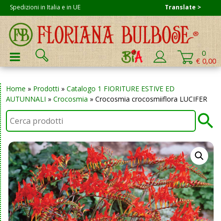
Skip
Spedizioni in Italia e in UE
Translate >
to
content
Cerca:
0
PRIMARY MENU
€ 0,00
Home
»
Prodotti
»
Catalogo 1 FIORITURE ESTIVE ED
AUTUNNALI
»
Crocosmia
»
Crocosmia crocosmiiflora LUCIFER