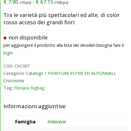
€
7.90
-
€
67.15
(10 pz)
(100 pz)
Tra le varietà più spettacolari ed alte, di color
rosso acceso dei grandi fiori.
non disponibile
per aggiungere il prodotto alla lista dei desideri bisogna fare il
login
COD:
CRC007
Categorie:
Catalogo 1 FIORITURE ESTIVE ED AUTUNNALI
,
Crocosmia
Tag:
Floriana BigBag
Informazioni aggiuntive
Famiglia
Iridaceae