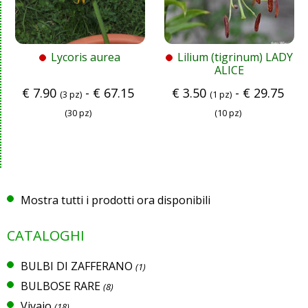
Lycoris aurea
Lilium (tigrinum) LADY
ALICE
€
7.90
-
€
67.15
€
3.50
-
€
29.75
(3 pz)
(1 pz)
(30 pz)
(10 pz)
Mostra tutti i prodotti ora disponibili
CATALOGHI
BULBI DI ZAFFERANO
(1)
BULBOSE RARE
(8)
Vivaio
(18)