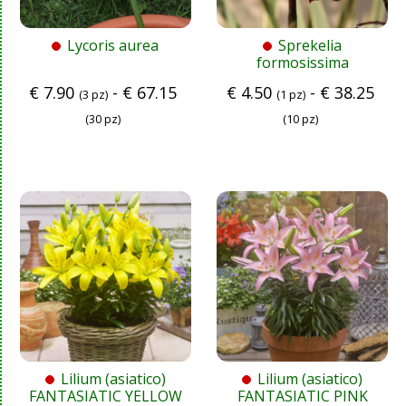
Lycoris aurea
Sprekelia
formosissima
€
7.90
-
€
67.15
€
4.50
-
€
38.25
(3 pz)
(1 pz)
(30 pz)
(10 pz)
Lilium (asiatico)
Lilium (asiatico)
FANTASIATIC YELLOW
FANTASIATIC PINK