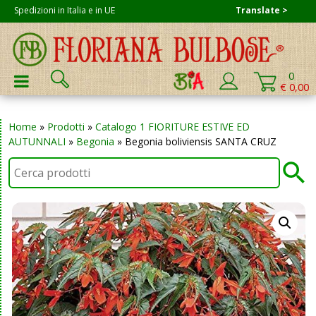
Skip
Spedizioni in Italia e in UE
Translate >
to
content
Cerca:
0
PRIMARY MENU
€ 0,00
Home
»
Prodotti
»
Catalogo 1 FIORITURE ESTIVE ED
AUTUNNALI
»
Begonia
»
Begonia boliviensis SANTA CRUZ