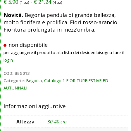
€
5.90
-
€
21.24
(1 pz)
(4 pz)
Novità.
Begonia pendula di grande bellezza,
molto fiorifera e prolifica. FIori rosso-arancio.
Fioritura prolungata in mezz’ombra.
non disponibile
per aggiungere il prodotto alla lista dei desideri bisogna fare il
login
COD:
BEG013
Categorie:
Begonia
,
Catalogo 1 FIORITURE ESTIVE ED
AUTUNNALI
Informazioni aggiuntive
Altezza
30-40 cm