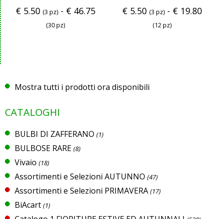
€
5.50
-
€
46.75
€
5.50
-
€
19.80
(3 pz)
(3 pz)
(30 pz)
(12 pz)
Mostra tutti i prodotti ora disponibili
CATALOGHI
BULBI DI ZAFFERANO
(1)
BULBOSE RARE
(8)
Vivaio
(18)
Assortimenti e Selezioni AUTUNNO
(47)
Assortimenti e Selezioni PRIMAVERA
(17)
BiAcart
(1)
Catalogo 1 FIORITURE ESTIVE ED AUTUNNALI