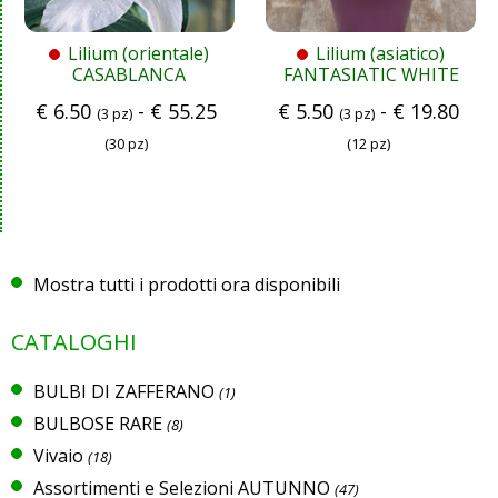
Lilium (orientale)
Lilium (asiatico)
CASABLANCA
FANTASIATIC WHITE
€
6.50
-
€
55.25
€
5.50
-
€
19.80
(3 pz)
(3 pz)
(30 pz)
(12 pz)
Mostra tutti i prodotti ora disponibili
CATALOGHI
BULBI DI ZAFFERANO
(1)
BULBOSE RARE
(8)
Vivaio
(18)
Assortimenti e Selezioni AUTUNNO
(47)