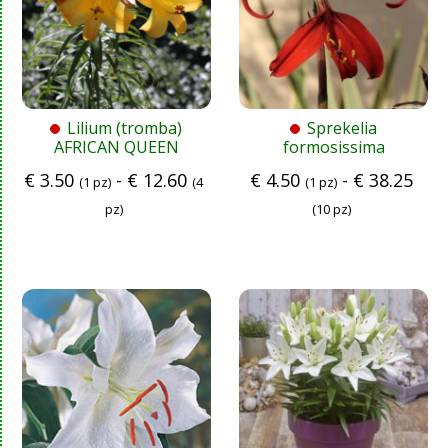
Lilium (tromba)
Sprekelia
AFRICAN QUEEN
formosissima
€
3.50
-
€
12.60
€
4.50
-
€
38.25
(1 pz)
(4
(1 pz)
pz)
(10 pz)