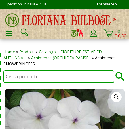
Skip
Spedizioni in Italia e in UE
Translate >
to
content
Cerca:
0
PRIMARY MENU
€ 0,00
Home
»
Prodotti
»
Catalogo 1 FIORITURE ESTIVE ED
AUTUNNALI
»
Achimenes (ORCHIDEA PANSE')
»
Achimenes
SNOWPRINCESS