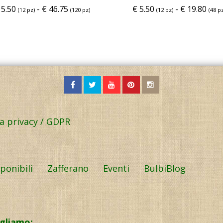
5.50
-
€
46.75
€
5.50
-
€
19.80
(12 pz)
(120 pz)
(12 pz)
(48 pz
la privacy / GDPR
sponibili
Zafferano
Eventi
BulbiBlog
igliamo: