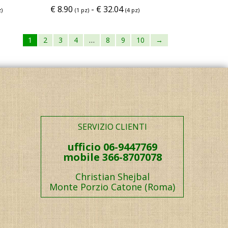
€
8.90
-
€
32.04
)
(1 pz)
(4 pz)
1
2
3
4
…
8
9
10
→
SERVIZIO CLIENTI
ufficio 06-9447769
mobile 366-8707078
Christian Shejbal
Monte Porzio Catone (Roma)