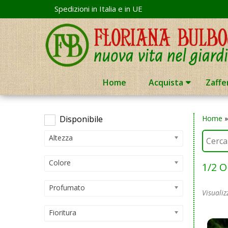
Skip
Spedizioni in Italia e in UE
to
content
Home
Acquista
Zaffe
Disponibile
Home
Altezza
Colore
1/2 
Profumato
Visualiz
Fioritura