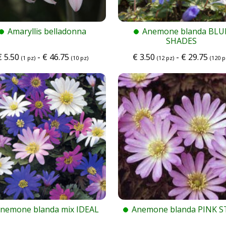
Amaryllis belladonna
Anemone blanda BLU
SHADES
€
5.50
-
€
46.75
€
3.50
-
€
29.75
(1 pz)
(10 pz)
(12 pz)
(120 p
nemone blanda mix IDEAL
Anemone blanda PINK S