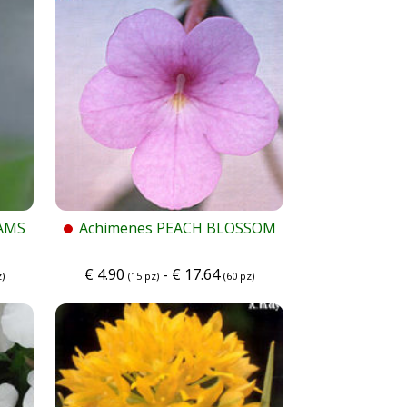
IAMS
Achimenes PEACH BLOSSOM
€
4.90
-
€
17.64
)
(15 pz)
(60 pz)