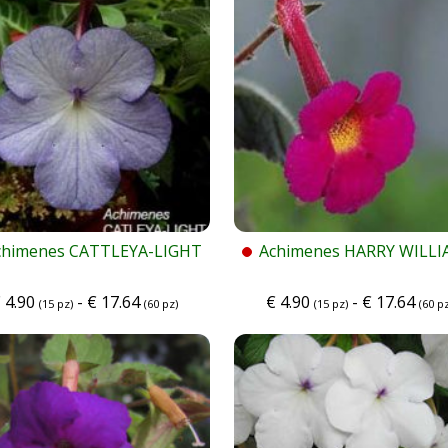
chimenes CATTLEYA-LIGHT
Achimenes HARRY WILL
€
4.90
-
€
17.64
€
4.90
-
€
17.64
(15 pz)
(60 pz)
(15 pz)
(60 pz