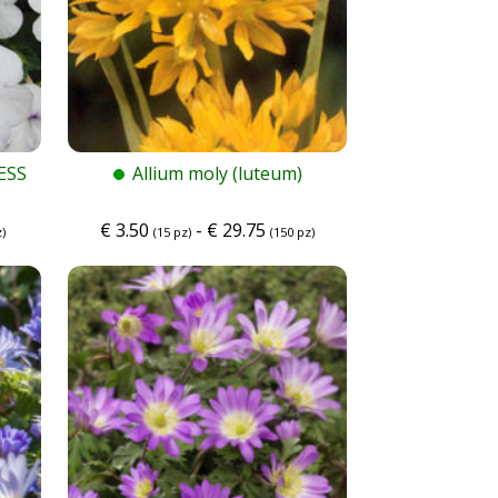
ESS
Allium moly (luteum)
€
3.50
-
€
29.75
)
(15 pz)
(150 pz)