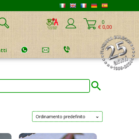
0
€ 0,00
tti