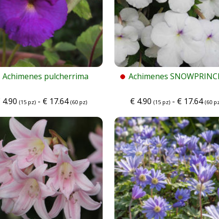
Achimenes pulcherrima
Achimenes SNOWPRINC
€
4.90
-
€
17.64
€
4.90
-
€
17.64
(15 pz)
(60 pz)
(15 pz)
(60 pz