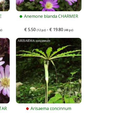
E
Anemone blanda CHARMER
€
5.50
-
€
19.80
z)
(12 pz)
(48 pz)
TAR
Arisaema concinnum