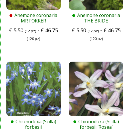
Anemone coronaria
Anemone coronaria
MR FOKKER
THE BRIDE
€
5.50
-
€
46.75
€
5.50
-
€
46.75
(12 pz)
(12 pz)
(120 pz)
(120 pz)
Chionodoxa (Scilla)
Chionodoxa (Scilla)
forbesii
forbesii ‘Rosea’