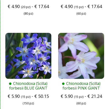
€
4.90
-
€
17.64
€
4.90
-
€
17.64
(20 pz)
(15 pz)
(80 pz)
(60 pz)
Chionodoxa (Scilla)
Chionodoxa (Scilla)
forbesii BLUE GIANT
forbesii PINK GIANT
€
5.90
-
€
50.15
€
5.90
-
€
21.24
(15 pz)
(15 pz)
(150 pz)
(60 pz)