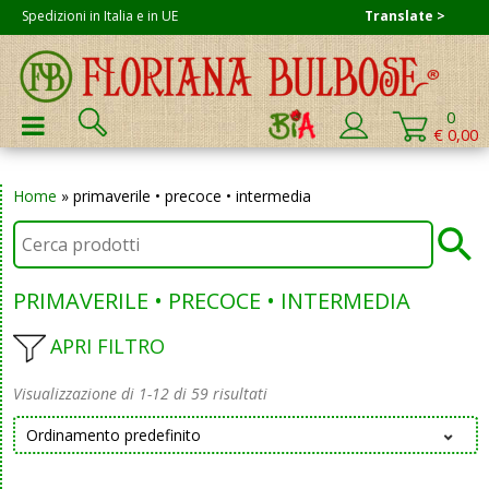
Skip
Spedizioni in Italia e in UE
Translate >
to
content
Cerca:
0
PRIMARY MENU
€ 0,00
Home
»
primaverile • precoce • intermedia
PRIMAVERILE • PRECOCE • INTERMEDIA
APRI FILTRO
Visualizzazione di 1-12 di 59 risultati