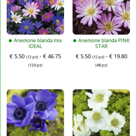
Anemone blanda mix
Anemone blanda PINK
IDEAL
STAR
€
5.50
-
€
46.75
€
5.50
-
€
19.80
(12 pz)
(12 pz)
(120 pz)
(48 pz)