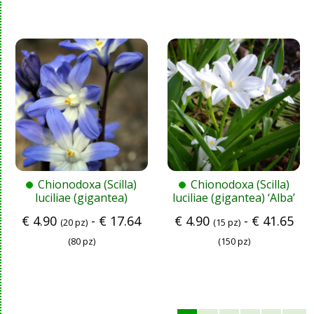
Chionodoxa (Scilla)
Chionodoxa (Scilla)
luciliae (gigantea)
luciliae (gigantea) ‘Alba’
€
4.90
-
€
17.64
€
4.90
-
€
41.65
(20 pz)
(15 pz)
(80 pz)
(150 pz)