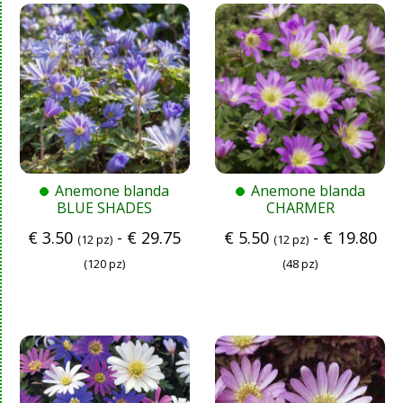
Anemone blanda
Anemone blanda
BLUE SHADES
CHARMER
€
3.50
-
€
29.75
€
5.50
-
€
19.80
(12 pz)
(12 pz)
(120 pz)
(48 pz)