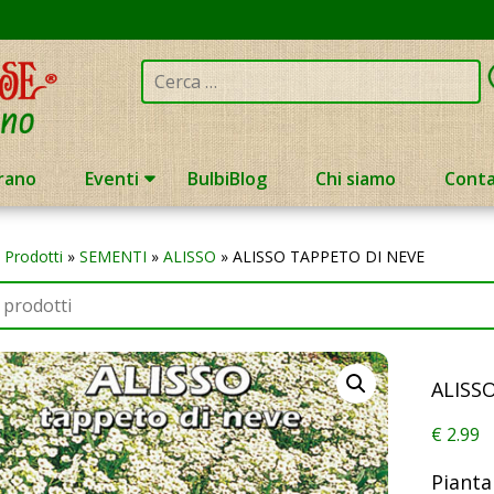
Cerca:
rano
Eventi
BulbiBlog
Chi siamo
Conta
»
Prodotti
»
SEMENTI
»
ALISSO
»
ALISSO TAPPETO DI NEVE
ALISS
€
2.99
Pianta