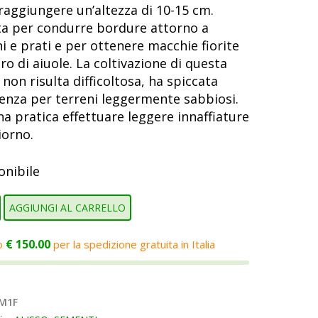
raggiungere un’altezza di 10-15 cm.
ta per condurre bordure attorno a
ni e prati e per ottenere macchie fiorite
tro di aiuole. La coltivazione di questa
 non risulta difficoltosa, ha spiccata
enza per terreni leggermente sabbiosi.
na pratica effettuare leggere innaffiature
iorno.
onibile
O
AGGIUNGI AL CARRELLO
TO
€
150.00
o
per la spedizione gratuita in Italia
tà
M1F