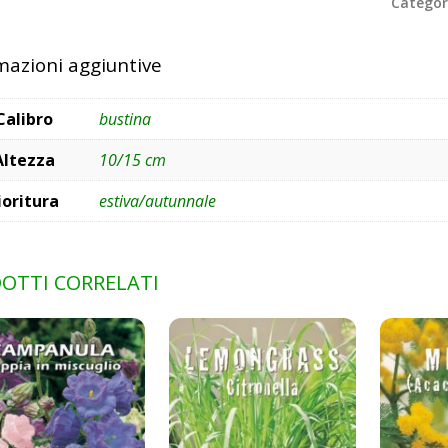
Categor
mazioni aggiuntive
Calibro
bustina
Altezza
10/15 cm
ioritura
estiva/autunnale
OTTI CORRELATI