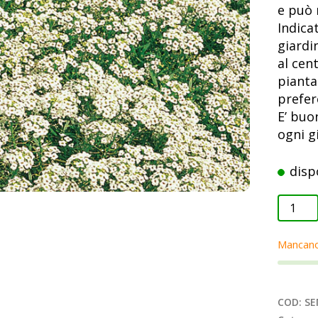
e può 
Indica
giardi
al cen
pianta
prefer
E’ buo
ogni g
disp
ALISS
TAPPE
DI
Mancan
NEVE
quanti
COD:
SE