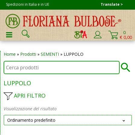
Skip
Spedizioni in Italia e in UE
Translate >
to
content
Cerca:
0
PRIMARY MENU
€ 0,00
Home
»
Prodotti
»
SEMENTI
»
LUPPOLO
LUPPOLO
APRI FILTRO
Visualizzazione del risultato