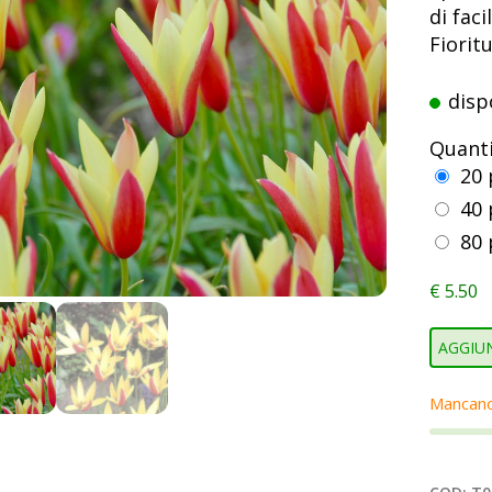
di faci
Fiorit
disp
Quant
20 
40 
80 
€
5.50
AGGIUN
Mancan