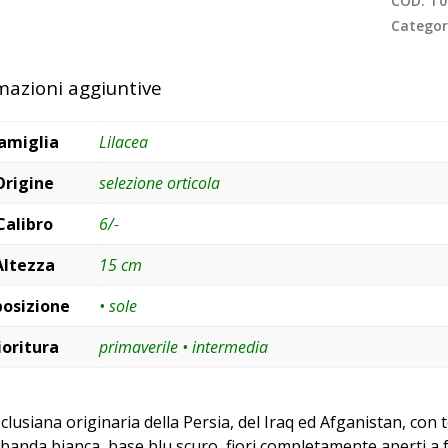
COD:
T0
Categor
mazioni aggiuntive
amiglia
Lilacea
Origine
selezione orticola
Calibro
6/-
Altezza
15 cm
posizione
• sole
ioritura
primaverile • intermedia
clusiana originaria della Persia, del Iraq ed Afganistan, con 
e banda bianca, base blu scuro, fiori completamente aperti a 