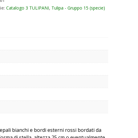
61
ie:
Catalogo 3 TULIPANI
,
Tulipa - Gruppo 15 (specie)
tepali bianchi e bordi esterni rossi bordati da
forma di stella, altezza 25 cm o eventualmente