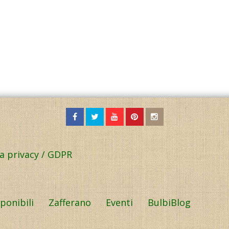
la privacy / GDPR
sponibili
Zafferano
Eventi
BulbiBlog