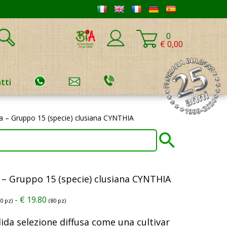
0
€ 0,00
tti
pa – Gruppo 15 (specie) clusiana CYNTHIA
 – Gruppo 15 (specie) clusiana CYNTHIA
-
€
19.80
20 pz)
(80 pz)
ida selezione diffusa come una cultivar