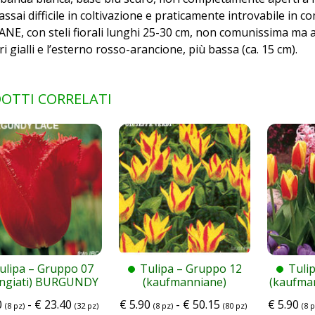
 assai difficile in coltivazione e praticamente introvabile in 
ANE, con steli fiorali lunghi 25-30 cm, non comunissima ma 
ri gialli e l’esterno rosso-arancione, più bassa (ca. 15 cm).
OTTI CORRELATI
ulipa – Gruppo 07
Tulipa – Gruppo 12
Tuli
angiati) BURGUNDY
(kaufmanniane)
(kaufma
LACE
GIUSEPPE VERDI
0
-
€
23.40
€
5.90
-
€
50.15
€
5.90
(8 pz)
(32 pz)
(8 pz)
(80 pz)
(8 p