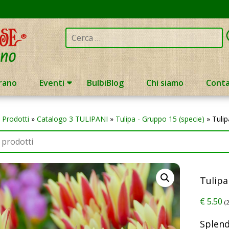
Cerca:
rano
Eventi
BulbiBlog
Chi siamo
Conta
»
Prodotti
»
Catalogo 3 TULIPANI
»
Tulipa - Gruppo 15 (specie)
»
Tuli
Tulipa
€
5.50
(
Splend