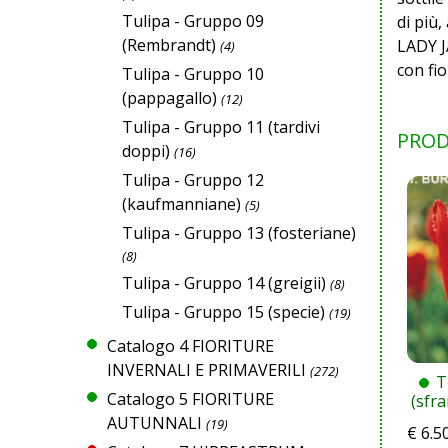
Tulipa - Gruppo 09
di più,
(Rembrandt)
LADY J
(4)
con fio
Tulipa - Gruppo 10
(pappagallo)
(12)
Tulipa - Gruppo 11 (tardivi
PROD
doppi)
(16)
Tulipa - Gruppo 12
(kaufmanniane)
(5)
Tulipa - Gruppo 13 (fosteriane)
(8)
Tulipa - Gruppo 14 (greigii)
(8)
Tulipa - Gruppo 15 (specie)
(19)
Catalogo 4 FIORITURE
INVERNALI E PRIMAVERILI
(272)
T
Catalogo 5 FIORITURE
(sfr
AUTUNNALI
(19)
€
6.5