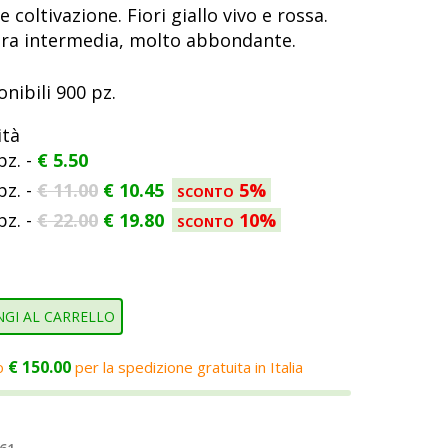
le coltivazione. Fiori giallo vivo e rossa.
ura intermedia, molto abbondante.
onibili 900 pz.
ità
pz. -
€
5.50
pz. -
€
11.00
€
10.45
sconto 5%
pz. -
€
22.00
€
19.80
sconto 10%
GI AL CARRELLO
€
150.00
o
per la spedizione gratuita in Italia