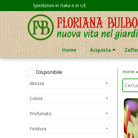
Skip
Spedizioni in Italia e in UE
to
content
Home
Acquista
Zaffe
Disponibile
Home
Altezza
Colore
Profumato
Fioritura