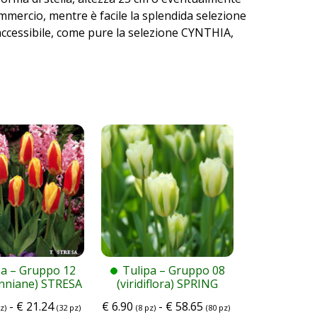
commercio, mentre è facile la splendida selezione
accessibile, come pure la selezione CYNTHIA,
pa – Gruppo 12
Tulipa – Gruppo 08
nniane) STRESA
(viridiflora) SPRING
GREEN
-
€
21.24
€
6.90
-
€
58.65
z)
(32 pz)
(8 pz)
(80 pz)