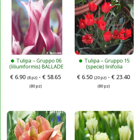
Tulipa – Gruppo 06
Tulipa – Gruppo 15
(liliumformis) BALLADE
(specie) linifolia
€
6.90
-
€
58.65
€
6.50
-
€
23.40
(8 pz)
(20 pz)
(80 pz)
(80 pz)