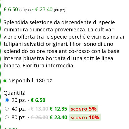
€
6.50
-
€
23.40
(20 pz)
(80 pz)
Splendida selezione da discendente di specie
miniatura di incerta provenienza. La cultivar
viene offerta tra le specie perché è vicinissima ai
tulipani selvatici originari. I fiori sono di uno
splendido colore rosa antico-rosso con la base
interna bluastra bordata di una sottile linea
bianca. Fioritura intermedia.
disponibili 180 pz.
Quantità
20 pz. -
€
6.50
40 pz. -
€
13.00
€
12.35
sconto 5%
80 pz. -
€
26.00
€
23.40
sconto 10%