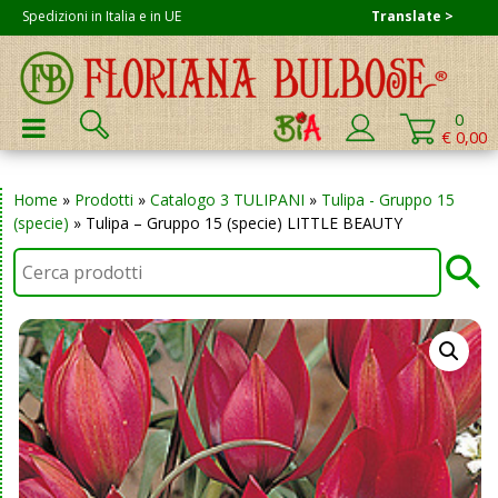
Skip
Spedizioni in Italia e in UE
Translate >
to
content
Cerca:
0
PRIMARY MENU
€ 0,00
Home
»
Prodotti
»
Catalogo 3 TULIPANI
»
Tulipa - Gruppo 15
(specie)
»
Tulipa – Gruppo 15 (specie) LITTLE BEAUTY