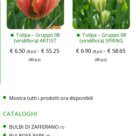
Tulipa – Gruppo 08
Tulipa – Gruppo 08
(viridiflora) ARTIST
(viridiflora) SPRING
GREEN
€
6.50
-
€
55.25
€
6.90
-
€
58.65
(8 pz)
(8 pz)
(80 pz)
(80 pz)
Mostra tutti i prodotti ora disponibili
CATALOGHI
BULBI DI ZAFFERANO
(1)
BULBOSE RARE