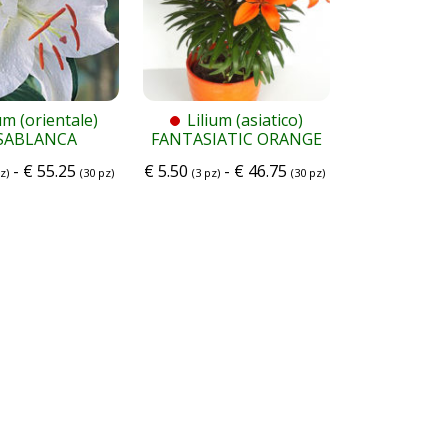
um (orientale)
Lilium (asiatico)
SABLANCA
FANTASIATIC ORANGE
-
€
55.25
€
5.50
-
€
46.75
z)
(30 pz)
(3 pz)
(30 pz)