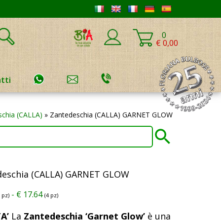
0
€ 0,00
tti
chia (CALLA)
»
Zantedeschia (CALLA) GARNET GLOW
deschia (CALLA) GARNET GLOW
-
€
17.64
1 pz)
(4 pz)
A’
La
Zantedeschia ‘Garnet Glow’
è una