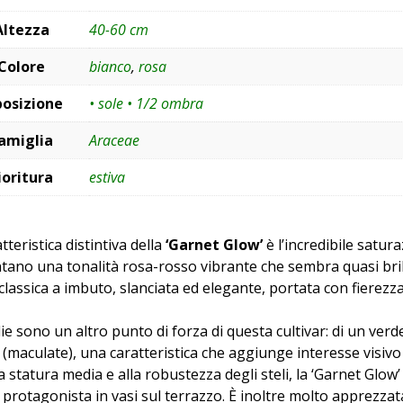
Altezza
40-60 cm
Colore
bianco
,
rosa
posizione
• sole • 1/2 ombra
amiglia
Araceae
ioritura
estiva
tteristica distintiva della
‘Garnet Glow’
è l’incredibile satura
tano una tonalità rosa-rosso vibrante che sembra quasi brilla
classica a imbuto, slanciata ed elegante, portata con fierezza
lie sono un altro punto di forza di questa cultivar: di un v
 (maculate), una caratteristica che aggiunge interesse visivo
a statura media e alla robustezza degli steli, la ‘Garnet Glow
protagonista in vasi sul terrazzo. È inoltre molto apprezzata