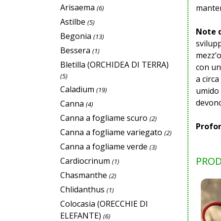
Arisaema
mantene
(6)
Astilbe
(5)
Note d
Begonia
(13)
svilupp
Bessera
(1)
mezz’om
Bletilla (ORCHIDEA DI TERRA)
con un 
(5)
a circ
Caladium
(19)
umido e
devono
Canna
(4)
Canna a fogliame scuro
(2)
Profo
Canna a fogliame variegato
(2)
Canna a fogliame verde
(3)
PROD
Cardiocrinum
(1)
Chasmanthe
(2)
Chlidanthus
(1)
Colocasia (ORECCHIE DI
ELEFANTE)
(6)