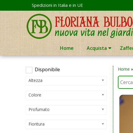
Skip
Spedizioni in Italia e in UE
to
content
Home
Acquista
Zaffe
Disponibile
Home
Altezza
Colore
Profumato
Fioritura