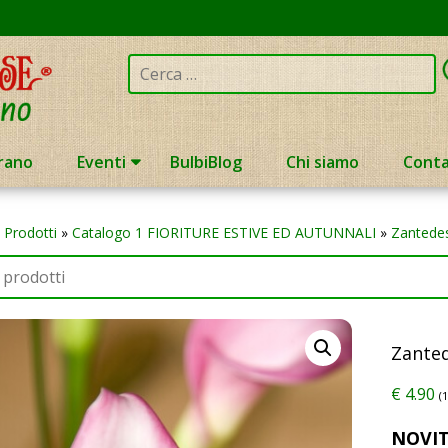
Cerca:
rano
Eventi
BulbiBlog
Chi siamo
Conta
»
Prodotti
»
Catalogo 1 FIORITURE ESTIVE ED AUTUNNALI
»
Zantedes
Zante
€
4.90
(
NOVIT