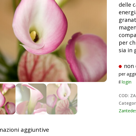
delle c
energi
granat
magent
compat
per ch
sia in
non 
per aggi
il
login
COD:
ZA
Categor
Zantedes
mazioni aggiuntive