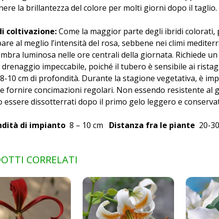
re la brillantezza del colore per molti giorni dopo il taglio.
i coltivazione:
Come la maggior parte degli ibridi colorati, 
are al meglio l’intensità del rosa, sebbene nei climi mediterr
bra luminosa nelle ore centrali della giornata. Richiede un t
drenaggio impeccabile, poiché il tubero è sensibile ai ristag
a 8-10 cm di profondità. Durante la stagione vegetativa, è 
 fornire concimazioni regolari. Non essendo resistente al ge
 essere dissotterrati dopo il primo gelo leggero e conservati
ndità di impianto
8 – 10 cm
Distanza fra le piante
20-30
OTTI CORRELATI