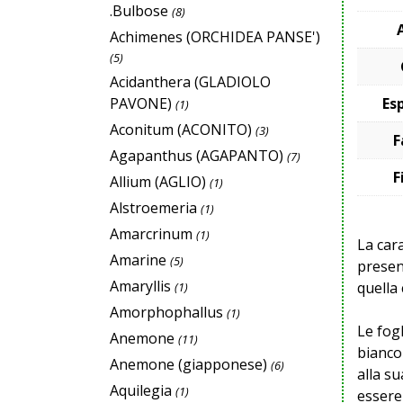
.Bulbose
(8)
Achimenes (ORCHIDEA PANSE')
(5)
Acidanthera (GLADIOLO
PAVONE)
Es
(1)
Aconitum (ACONITO)
(3)
F
Agapanthus (AGAPANTO)
(7)
F
Allium (AGLIO)
(1)
Alstroemeria
(1)
Amarcrinum
(1)
La cara
Amarine
(5)
presen
Amaryllis
quella 
(1)
Amorphophallus
(1)
Le fog
Anemone
(11)
bianco
Anemone (giapponese)
(6)
alla su
Aquilegia
(1)
essere 