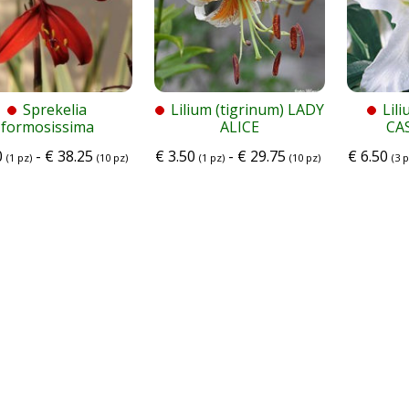
Sprekelia
Lilium (tigrinum) LADY
Lili
formosissima
ALICE
CA
0
-
€
38.25
€
3.50
-
€
29.75
€
6.50
(1 pz)
(10 pz)
(1 pz)
(10 pz)
(3 p