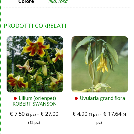
Colore
lilla
,
rosa
PRODOTTI CORRELATI
Lilium (orienpet)
Uvularia grandiflora
ROBERT SWANSON
€
7.50
-
€
27.00
€
4.90
-
€
17.64
(3 pz)
(1 pz)
(4
(12 pz)
pz)