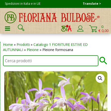
Skip
Spedizioni in Italia e in UE
Translate >
to
content
Cerca:
0
PRIMARY MENU
€ 0,00
Home
»
Prodotti
»
Catalogo 1 FIORITURE ESTIVE ED
AUTUNNALI
»
Pleione
»
Pleione formosana