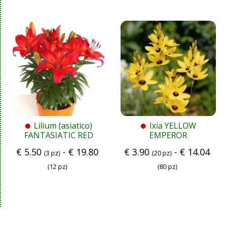
Lilium (asiatico)
Ixia YELLOW
FANTASIATIC RED
EMPEROR
€
5.50
-
€
19.80
€
3.90
-
€
14.04
(3 pz)
(20 pz)
(12 pz)
(80 pz)