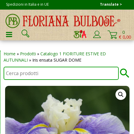
Skip
Spedizioni in Italia e in UE
Translate >
to
content
Cerca:
0
PRIMARY MENU
€ 0,00
Home
»
Prodotti
»
Catalogo 1 FIORITURE ESTIVE ED
AUTUNNALI
»
Iris ensata SUGAR DOME