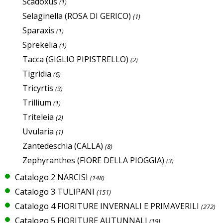
Scadoxus
(1)
Selaginella (ROSA DI GERICO)
(1)
Sparaxis
(1)
Sprekelia
(1)
Tacca (GIGLIO PIPISTRELLO)
(2)
Tigridia
(6)
Tricyrtis
(3)
Trillium
(1)
Triteleia
(2)
Uvularia
(1)
Zantedeschia (CALLA)
(8)
Zephyranthes (FIORE DELLA PIOGGIA)
(3)
Catalogo 2 NARCISI
(148)
Catalogo 3 TULIPANI
(151)
Catalogo 4 FIORITURE INVERNALI E PRIMAVERILI
(272)
Catalogo 5 FIORITURE AUTUNNALI
(19)