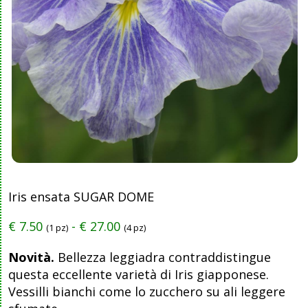
Iris ensata SUGAR DOME
€
7.50
-
€
27.00
(1 pz)
(4 pz)
Novità.
Bellezza leggiadra contraddistingue
questa eccellente varietà di Iris giapponese.
Vessilli bianchi come lo zucchero su ali leggere