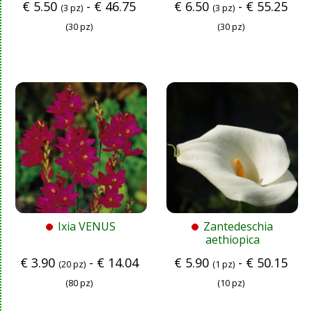
€
5.50
-
€
46.75
€
6.50
-
€
55.25
(3 pz)
(3 pz)
(30 pz)
(30 pz)
Ixia VENUS
Zantedeschia
aethiopica
€
3.90
-
€
14.04
€
5.90
-
€
50.15
(20 pz)
(1 pz)
(80 pz)
(10 pz)