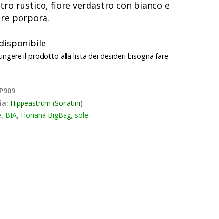
tro rustico, fiore verdastro con bianco e
ure porpora.
disponibile
ungere il prodotto alla lista dei desideri bisogna fare
P909
ia:
Hippeastrum (Sonatini)
e
,
BIA
,
Floriana BigBag
,
sole