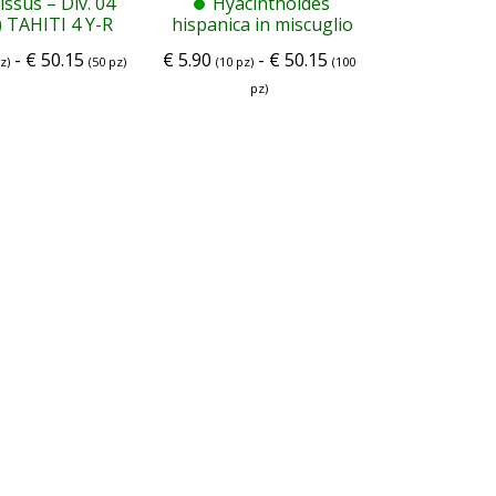
issus – Div. 04
Hyacinthoides
) TAHITI 4 Y-R
hispanica in miscuglio
-
€
50.15
€
5.90
-
€
50.15
z)
(50 pz)
(10 pz)
(100
pz)