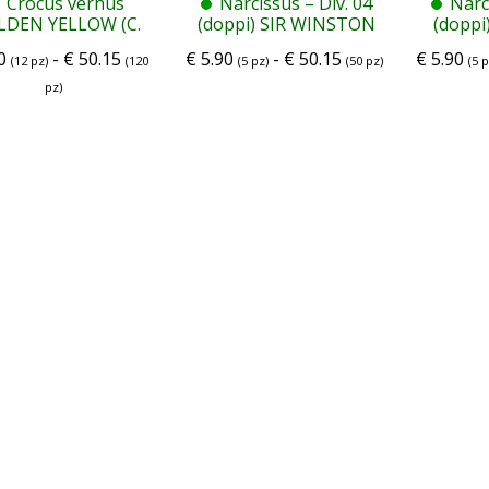
Crocus vernus
Narcissus – Div. 04
Narc
LDEN YELLOW (C.
(doppi) SIR WINSTON
(doppi
flavus L.Y.)
CHURCHILL 4 W-WO
0
-
€
50.15
€
5.90
-
€
50.15
€
5.90
(12 pz)
(120
(5 pz)
(50 pz)
(5 p
pz)