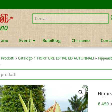
Cerca:
rano
Eventi
BulbiBlog
Chi siamo
Conta
»
Prodotti
»
Catalogo 1 FIORITURE ESTIVE ED AUTUNNALI
»
Hippeast
L
Hippea
€
4.50
(