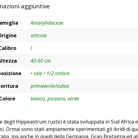
mazioni aggiuntive
amiglia
Amaryllidaceae
Origine
orticola
Calibro
I
Altezza
40-60 cm
posizione
• sole • 1/2 ombra
ioritura
primaverile/estiva
Colore
bianco
,
porpora
,
verde
ie degli Hippeastrum rustici è stata sviluppata in Sud Africa
i. Ormai sono stati ampiamente sperimentati gli ibridi di ques
Italia, ma anche in quelli della Germania, Gran Bretagna ed alt