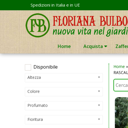
Skip
Spedizioni in Italia e in UE
to
content
Home
Acquista
Zaffe
Disponibile
Home
RASCA
Altezza
Colore
Profumato
Fioritura