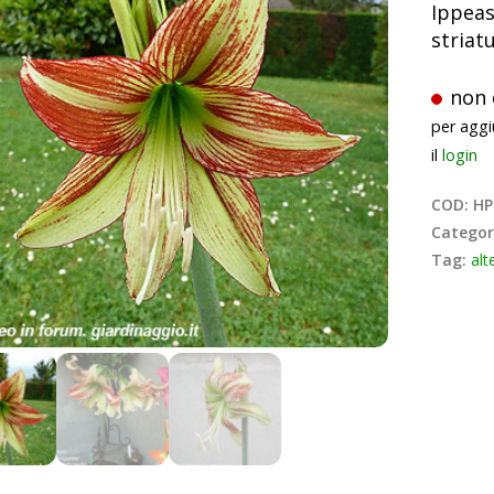
Ippeas
striat
non 
per aggi
il
login
COD:
HP
Categor
Tag:
alt