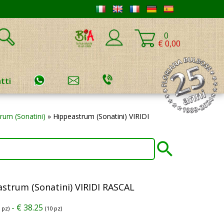
0
€ 0,00
tti
rum (Sonatini)
»
Hippeastrum (Sonatini) VIRIDI
strum (Sonatini) VIRIDI RASCAL
-
€
38.25
1 pz)
(10 pz)