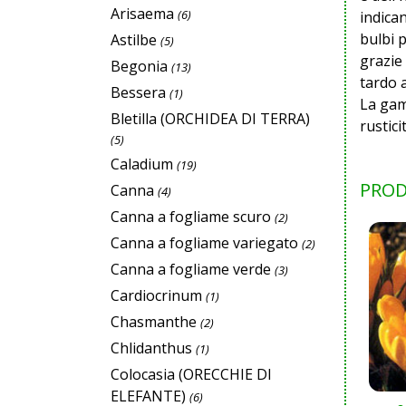
Arisaema
(6)
indican
bulbi p
Astilbe
(5)
grazie
Begonia
(13)
tardo 
Bessera
(1)
La gamm
Bletilla (ORCHIDEA DI TERRA)
rustici
(5)
Caladium
(19)
PROD
Canna
(4)
Canna a fogliame scuro
(2)
Canna a fogliame variegato
(2)
Canna a fogliame verde
(3)
Cardiocrinum
(1)
Chasmanthe
(2)
Chlidanthus
(1)
Colocasia (ORECCHIE DI
ELEFANTE)
(6)