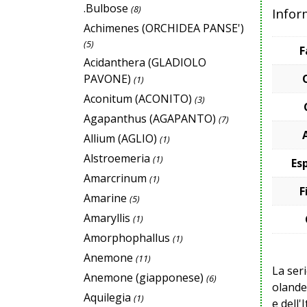
.Bulbose
(8)
Infor
Achimenes (ORCHIDEA PANSE')
(5)
F
Acidanthera (GLADIOLO
PAVONE)
(1)
Aconitum (ACONITO)
(3)
Agapanthus (AGAPANTO)
(7)
Allium (AGLIO)
(1)
Alstroemeria
(1)
Es
Amarcrinum
(1)
F
Amarine
(5)
Amaryllis
(1)
Amorphophallus
(1)
Anemone
(11)
La ser
Anemone (giapponese)
(6)
olandes
Aquilegia
(1)
e dell'