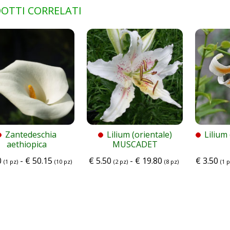
OTTI CORRELATI
Zantedeschia
Lilium (orientale)
Lilium
aethiopica
MUSCADET
0
-
€
50.15
€
5.50
-
€
19.80
€
3.50
(1 pz)
(10 pz)
(2 pz)
(8 pz)
(1 p