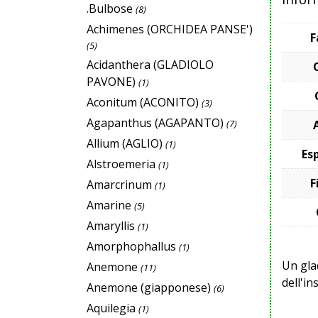
.Bulbose
(8)
Achimenes (ORCHIDEA PANSE')
F
(5)
Acidanthera (GLADIOLO
PAVONE)
(1)
Aconitum (ACONITO)
(3)
Agapanthus (AGAPANTO)
(7)
Allium (AGLIO)
(1)
Es
Alstroemeria
(1)
F
Amarcrinum
(1)
Amarine
(5)
Amaryllis
(1)
Amorphophallus
(1)
Un gla
Anemone
(11)
dell'in
Anemone (giapponese)
(6)
Aquilegia
(1)