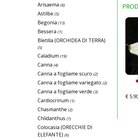
Arisaema
(6)
PROD
Astilbe
(5)
Begonia
(13)
Bessera
(1)
Bletilla (ORCHIDEA DI TERRA)
(5)
Caladium
(19)
Canna
(4)
Canna a fogliame scuro
(2)
Canna a fogliame variegato
(2)
Canna a fogliame verde
(3)
€
5.9
Cardiocrinum
(1)
Chasmanthe
(2)
Chlidanthus
(1)
Colocasia (ORECCHIE DI
ELEFANTE)
(6)