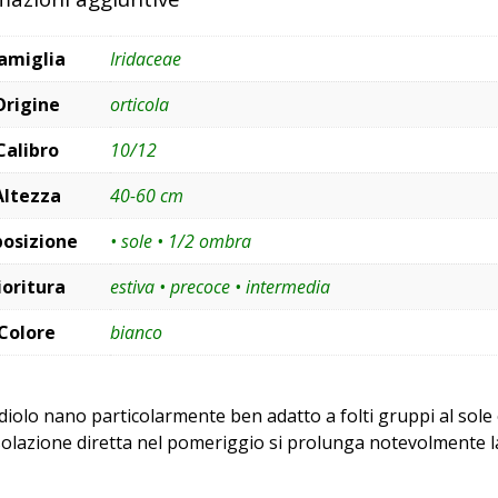
amiglia
Iridaceae
Origine
orticola
Calibro
10/12
Altezza
40-60 cm
posizione
• sole • 1/2 ombra
ioritura
estiva • precoce • intermedia
Colore
bianco
diolo nano particolarmente ben adatto a folti gruppi al sole
solazione diretta nel pomeriggio si prolunga notevolmente la 