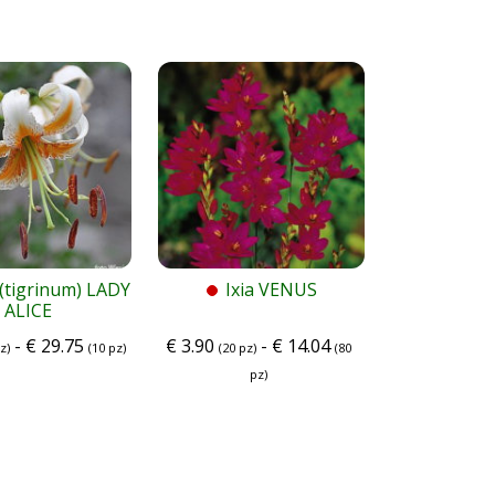
 (tigrinum) LADY
Ixia VENUS
ALICE
-
€
29.75
€
3.90
-
€
14.04
z)
(10 pz)
(20 pz)
(80
pz)