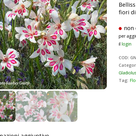
Bellis
fiori 
non 
per aggi
il
login
COD:
GN
Categor
Gladiolu
Tag:
Flo
mazioni aggiuntive