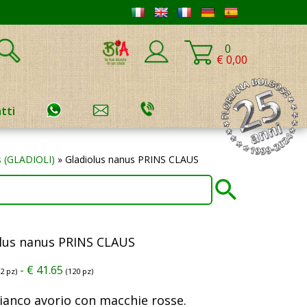
0
€ 0,00
tti
s (GLADIOLI)
»
Gladiolus nanus PRINS CLAUS
lus nanus PRINS CLAUS
-
€
41.65
12 pz)
(120 pz)
bianco avorio con macchie rosse.