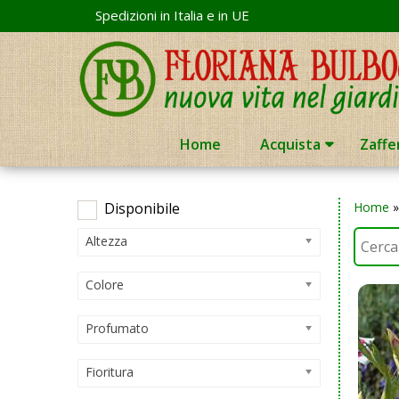
Skip
Spedizioni in Italia e in UE
to
content
Home
Acquista
Zaffe
Disponibile
Home
Altezza
Colore
Profumato
Fioritura