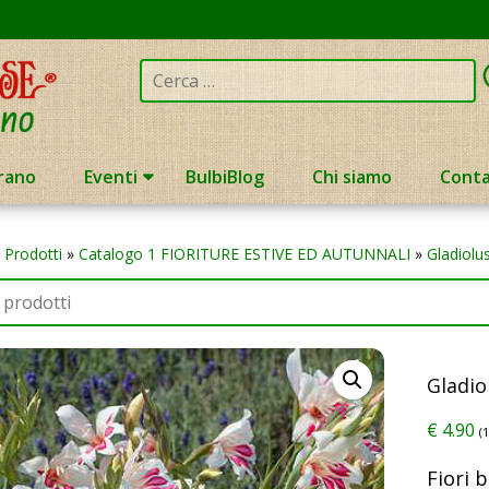
Cerca:
rano
Eventi
BulbiBlog
Chi siamo
Conta
»
Prodotti
»
Catalogo 1 FIORITURE ESTIVE ED AUTUNNALI
»
Gladiolu
Gladio
€
4.90
(
Fiori 