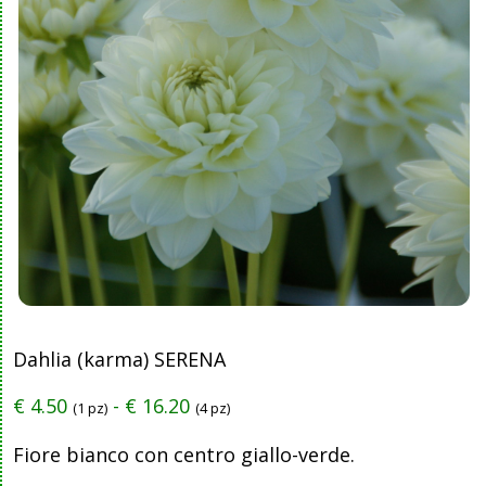
Dahlia (karma) SERENA
€
4.50
-
€
16.20
(1 pz)
(4 pz)
Fiore bianco con centro giallo-verde.