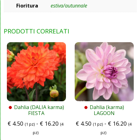
Fioritura
estiva/autunnale
PRODOTTI CORRELATI
Dahlia (DALIA karma)
Dahlia (karma)
FIESTA
LAGOON
€
4.50
-
€
16.20
€
4.50
-
€
16.20
(1 pz)
(4
(1 pz)
(4
pz)
pz)