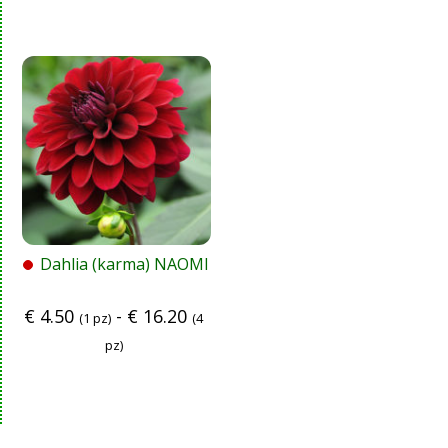
Dahlia (karma) NAOMI
€
4.50
-
€
16.20
(1 pz)
(4
pz)