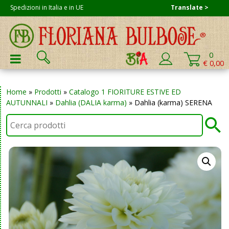
Skip
Spedizioni in Italia e in UE
Translate >
to
content
Cerca:
0
PRIMARY MENU
€ 0,00
Home
»
Prodotti
»
Catalogo 1 FIORITURE ESTIVE ED
AUTUNNALI
»
Dahlia (DALIA karma)
»
Dahlia (karma) SERENA