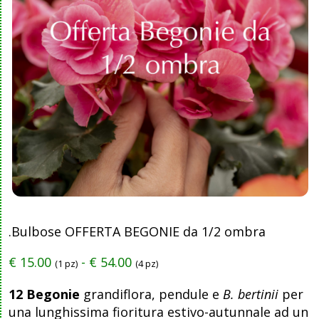
.Bulbose OFFERTA BEGONIE da 1/2 ombra
€
15.00
-
€
54.00
(1 pz)
(4 pz)
12 Begonie
grandiflora, pendule e
B. bertinii
per
una lunghissima fioritura estivo-autunnale ad un