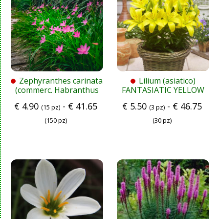
Zephyranthes carinata
Lilium (asiatico)
(commerc. Habranthus
FANTASIATIC YELLOW
robustus) Holl.
€
4.90
-
€
41.65
€
5.50
-
€
46.75
(15 pz)
(3 pz)
(150 pz)
(30 pz)