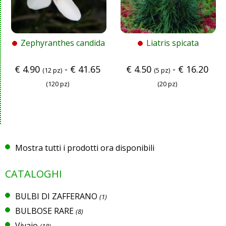
Zephyranthes candida
Liatris spicata
€
4.90
-
€
41.65
€
4.50
-
€
16.20
(12 pz)
(5 pz)
(120 pz)
(20 pz)
Mostra tutti i prodotti ora disponibili
CATALOGHI
BULBI DI ZAFFERANO
(1)
BULBOSE RARE
(8)
Vivaio
(18)