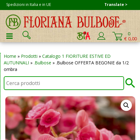
Skip
Spedizioni in Italia e in UE
Translate >
to
content
Cerca:
0
PRIMARY MENU
€ 0,00
Home
»
Prodotti
»
Catalogo 1 FIORITURE ESTIVE ED
AUTUNNALI
»
.Bulbose
»
.Bulbose OFFERTA BEGONIE da 1/2
ombra