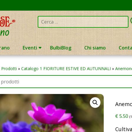
Cerca:
rano
Eventi
BulbiBlog
Chi siamo
Conta
»
Prodotti
»
Catalogo 1 FIORITURE ESTIVE ED AUTUNNALI
»
Anemon
Anemo
€
5.50
(
Cultiv