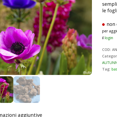
sempli
le fogl
non 
per aggi
il
login
COD:
AN
Categor
AUTUNN
Tag:
ba
mazioni aggiuntive