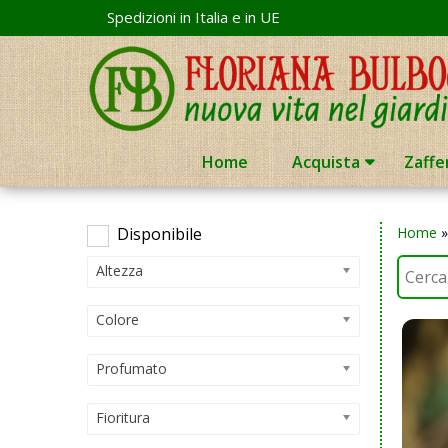
Skip
Spedizioni in Italia e in UE
to
content
Home
Acquista
Zaffe
Disponibile
Home
Altezza
Colore
Profumato
Fioritura