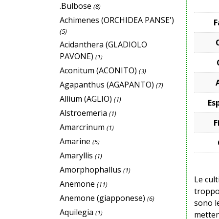
.Bulbose
(8)
Achimenes (ORCHIDEA PANSE')
F
(5)
Acidanthera (GLADIOLO
PAVONE)
(1)
Aconitum (ACONITO)
(3)
Agapanthus (AGAPANTO)
(7)
Allium (AGLIO)
(1)
Es
Alstroemeria
(1)
F
Amarcrinum
(1)
Amarine
(5)
Amaryllis
(1)
Amorphophallus
(1)
Le cul
Anemone
(11)
troppo
Anemone (giapponese)
(6)
sono le
Aquilegia
(1)
metten