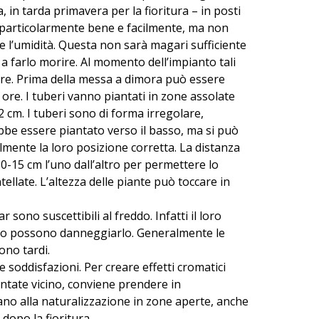
, in tarda primavera per la fioritura – in posti
o particolarmente bene e facilmente, ma non
l’umidità. Questa non sarà magari sufficiente
 farlo morire. Al momento dell’impianto tali
re. Prima della messa a dimora può essere
re. I tuberi vanno piantati in zone assolate
 cm. I tuberi sono di forma irregolare,
bbe essere piantato verso il basso, ma si può
lmente la loro posizione corretta. La distanza
10-15 cm l’uno dall’altro per permettere lo
llate. L’altezza delle piante può toccare in
sono suscettibili al freddo. Infatti il loro
gelo possono danneggiarlo. Generalmente le
ono tardi.
 soddisfazioni. Per creare effetti cromatici
antate vicino, conviene prendere in
tano alla naturalizzazione in zone aperte, anche
dopo la fioritura.