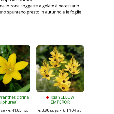
a in zone soggette a gelate è necessario
reno spuntano presto in autunno e le foglie
ranthes citrina
Ixia YELLOW
ulphurea)
EMPEROR
-
€
41.65
€
3.90
-
€
14.04
 pz)
(120
(20 pz)
(80