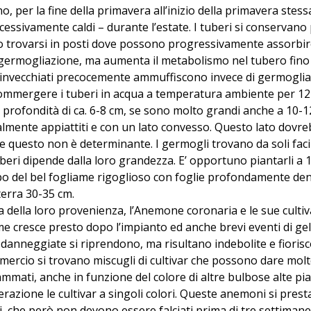
, per la fine della primavera all’inizio della primavera stessa
cessivamente caldi – durante l’estate. I tuberi si conservan
 trovarsi in posti dove possono progressivamente assorbire 
 germogliazione, ma aumenta il metabolismo nel tubero fino a
 invecchiati precocemente ammuffiscono invece di germoglia
sommergere i tuberi in acqua a temperatura ambiente per 12 o
 profondità di ca. 6-8 cm, se sono molto grandi anche a 10-12
lmente appiattiti e con un lato convesso. Questo lato dovre
he questo non è determinante. I germogli trovano da soli faci
uberi dipende dalla loro grandezza. E’ opportuno piantarli a 
po del bel fogliame rigoglioso con foglie profondamente dente
terra 30-35 cm.
 della loro provenienza, l’Anemone coronaria e le sue cultivar 
me cresce presto dopo l’impianto ed anche brevi eventi di 
 danneggiate si riprendono, ma risultano indebolite e fiorisc
ercio si trovano miscugli di cultivar che possono dare molte
mmati, anche in funzione del colore di altre bulbose alte pi
erazione le cultivar a singoli colori. Queste anemoni si pres
i, che però non devono essere falciati prima di tre settimane 