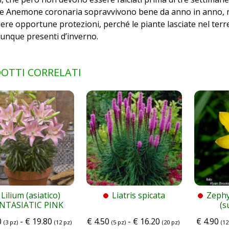
le Anemone coronaria sopravvivono bene da anno in anno, m
ere opportune protezioni, perché le piante lasciate nel ter
unque presenti d’inverno.
OTTI CORRELATI
Lilium (asiatico)
Liatris spicata
Zephy
NTASIATIC PINK
(s
0
-
€
19.80
€
4.50
-
€
16.20
€
4.90
(3 pz)
(12 pz)
(5 pz)
(20 pz)
(12