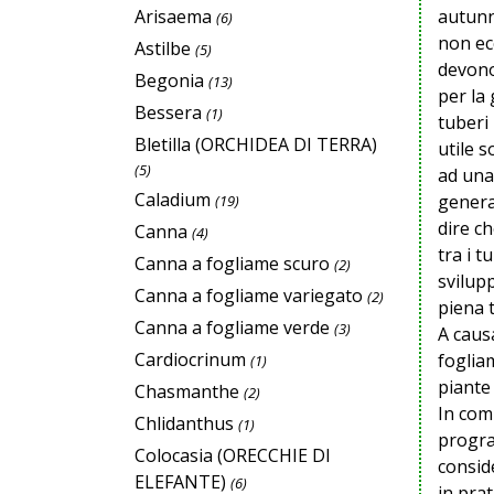
autunno
Arisaema
(6)
non ec
Astilbe
(5)
devono
Begonia
(13)
per la
Bessera
(1)
tuberi
Bletilla (ORCHIDEA DI TERRA)
utile 
(5)
ad una
Caladium
genera
(19)
dire c
Canna
(4)
tra i t
Canna a fogliame scuro
(2)
svilup
Canna a fogliame variegato
(2)
piena 
Canna a fogliame verde
(3)
A causa
Cardiocrinum
foglia
(1)
piante
Chasmanthe
(2)
In comm
Chlidanthus
(1)
progra
Colocasia (ORECCHIE DI
consid
ELEFANTE)
(6)
in prat