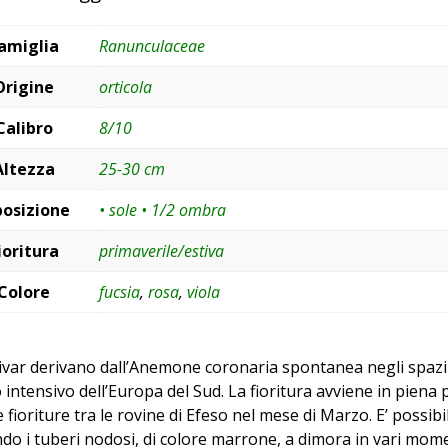
amiglia
Ranunculaceae
Origine
orticola
Calibro
8/10
Altezza
25-30 cm
posizione
• sole • 1/2 ombra
ioritura
primaverile/estiva
Colore
fucsia
,
rosa
,
viola
tivar derivano dall’Anemone coronaria spontanea negli spazi a
 intensivo dell’Europa del Sud. La fioritura avviene in piena
 fioriture tra le rovine di Efeso nel mese di Marzo. E’ possib
do i tuberi nodosi, di colore marrone, a dimora in vari momen