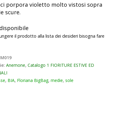
ci porpora violetto molto vistosi sopra
ie scure.
disponibile
ungere il prodotto alla lista dei desideri bisogna fare
M019
ie:
Anemone
,
Catalogo 1 FIORITURE ESTIVE ED
ALI
sse
,
BIA
,
Floriana BigBag
,
medie
,
sole