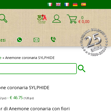
0
€ 0,00
tti
e
»
Anemone coronaria SYLPHIDE
ne coronaria SYLPHIDE
-
€
46.75
12 pz)
(120 pz)
ar di Anemone coronaria con fiori