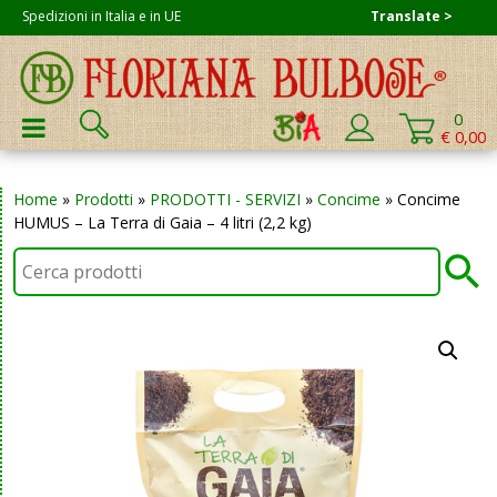
Skip
Spedizioni in Italia e in UE
Translate >
to
content
Cerca:
0
PRIMARY MENU
€ 0,00
Home
»
Prodotti
»
PRODOTTI - SERVIZI
»
Concime
»
Concime
HUMUS – La Terra di Gaia – 4 litri (2,2 kg)