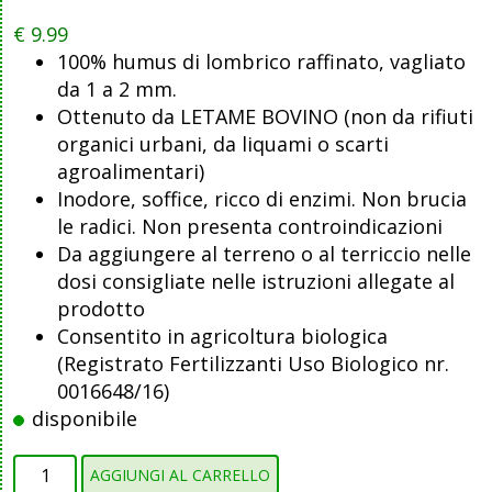
€
9.99
100% humus di lombrico raffinato, vagliato
da 1 a 2 mm.
Ottenuto da LETAME BOVINO (non da rifiuti
organici urbani, da liquami o scarti
agroalimentari)
Inodore, soffice, ricco di enzimi. Non brucia
le radici. Non presenta controindicazioni
Da aggiungere al terreno o al terriccio nelle
dosi consigliate nelle istruzioni allegate al
prodotto
Consentito in agricoltura biologica
(Registrato Fertilizzanti Uso Biologico nr.
0016648/16)
disponibile
Concime
AGGIUNGI AL CARRELLO