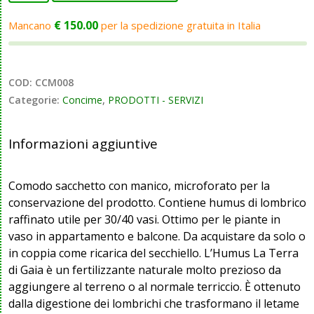
HUMUS
-
€
150.00
Mancano
per la spedizione gratuita in Italia
La
Terra
di
COD:
CCM008
Gaia
Categorie:
Concime
,
PRODOTTI - SERVIZI
-
4
litri
Informazioni aggiuntive
(2,2
kg)
Comodo sacchetto con manico, microforato per la
quantità
conservazione del prodotto. Contiene humus di lombrico
raffinato utile per 30/40 vasi. Ottimo per le piante in
vaso in appartamento e balcone. Da acquistare da solo o
in coppia come ricarica del secchiello. L’Humus La Terra
di Gaia è un fertilizzante naturale molto prezioso da
aggiungere al terreno o al normale terriccio. È ottenuto
dalla digestione dei lombrichi che trasformano il letame