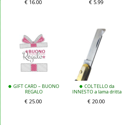
€
16.00
€
5.99
e fruttificazione 3ERRRE
(1 lt)
GIFT CARD – BUONO
COLTELLO da
REGALO
INNESTO a lama dritta
€
25.00
€
20.00