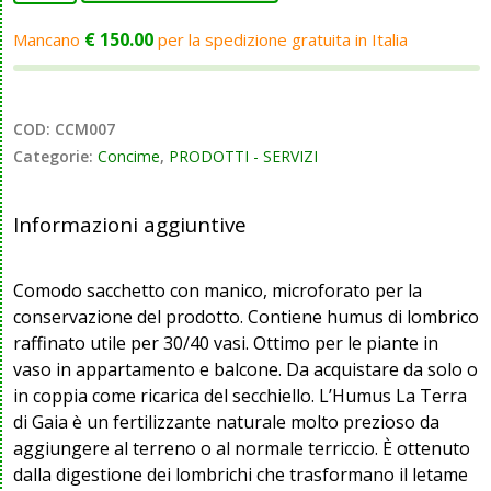
HUMUS
-
€
150.00
Mancano
per la spedizione gratuita in Italia
La
Terra
di
COD:
CCM007
Gaia
Categorie:
Concime
,
PRODOTTI - SERVIZI
-
2
litri
Informazioni aggiuntive
(1,1
kg)
Comodo sacchetto con manico, microforato per la
quantità
conservazione del prodotto. Contiene humus di lombrico
raffinato utile per 30/40 vasi. Ottimo per le piante in
vaso in appartamento e balcone. Da acquistare da solo o
in coppia come ricarica del secchiello. L’Humus La Terra
di Gaia è un fertilizzante naturale molto prezioso da
aggiungere al terreno o al normale terriccio. È ottenuto
dalla digestione dei lombrichi che trasformano il letame