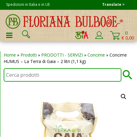
Skip
Spedizioni in Italia e in UE
Translate >
to
content
Cerca:
0
PRIMARY MENU
€ 0,00
Home
»
Prodotti
»
PRODOTTI - SERVIZI
»
Concime
»
Concime
HUMUS – La Terra di Gaia – 2 litri (1,1 kg)