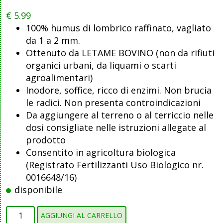
€
5.99
100% humus di lombrico raffinato, vagliato
da 1 a 2 mm.
Ottenuto da LETAME BOVINO (non da rifiuti
organici urbani, da liquami o scarti
agroalimentari)
Inodore, soffice, ricco di enzimi. Non brucia
le radici. Non presenta controindicazioni
Da aggiungere al terreno o al terriccio nelle
dosi consigliate nelle istruzioni allegate al
prodotto
Consentito in agricoltura biologica
(Registrato Fertilizzanti Uso Biologico nr.
0016648/16)
disponibile
Concime
AGGIUNGI AL CARRELLO