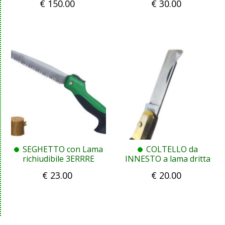
€
150.00
€
30.00
con B&B)
SEGHETTO con Lama
COLTELLO da
richiudibile 3ERRRE
INNESTO a lama dritta
€
23.00
€
20.00