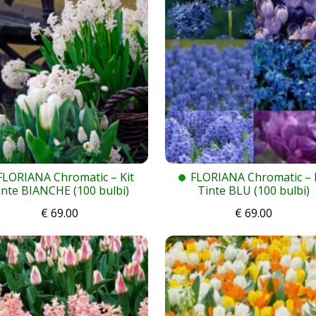
FLORIANA Chromatic – Kit
FLORIANA Chromatic – 
inte BIANCHE (100 bulbi)
Tinte BLU (100 bulbi)
€
69.00
€
69.00