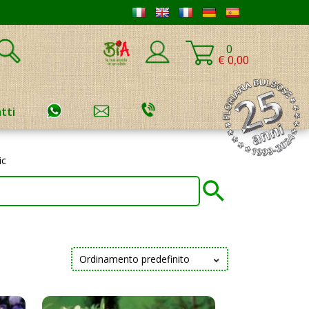
0
€ 0,00
tti
ic