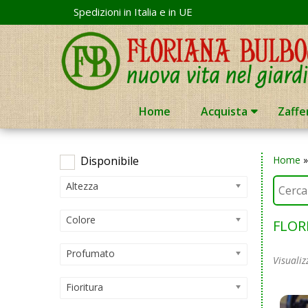
Skip
Spedizioni in Italia e in UE
to
content
Home
Acquista
Zaffe
Disponibile
Home
Altezza
Colore
FLOR
Profumato
Visualiz
Fioritura