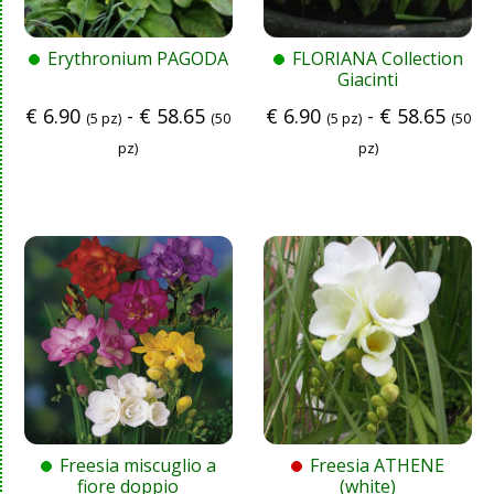
Erythronium PAGODA
FLORIANA Collection
Giacinti
€
6.90
-
€
58.65
€
6.90
-
€
58.65
(5 pz)
(50
(5 pz)
(50
pz)
pz)
Freesia miscuglio a
Freesia ATHENE
fiore doppio
(white)