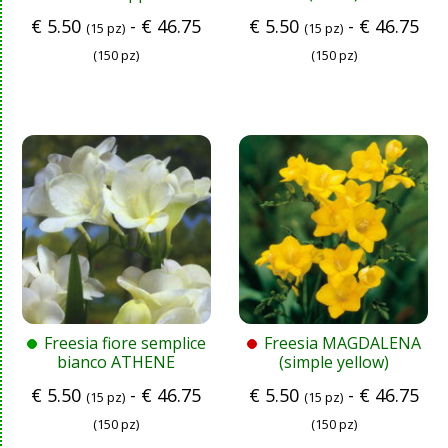
€
5.50
-
€
46.75
€
5.50
-
€
46.75
(15 pz)
(15 pz)
(150 pz)
(150 pz)
Freesia fiore semplice
Freesia MAGDALENA
bianco ATHENE
(simple yellow)
€
5.50
-
€
46.75
€
5.50
-
€
46.75
(15 pz)
(15 pz)
(150 pz)
(150 pz)