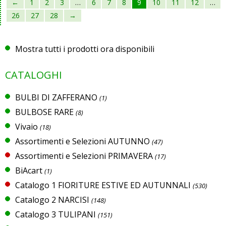
←
1
2
3
…
6
7
8
9
10
11
12
…
26
27
28
→
Mostra tutti i prodotti ora disponibili
CATALOGHI
BULBI DI ZAFFERANO
(1)
BULBOSE RARE
(8)
Vivaio
(18)
Assortimenti e Selezioni AUTUNNO
(47)
Assortimenti e Selezioni PRIMAVERA
(17)
BiAcart
(1)
Catalogo 1 FIORITURE ESTIVE ED AUTUNNALI
(530)
Catalogo 2 NARCISI
(148)
Catalogo 3 TULIPANI
(151)