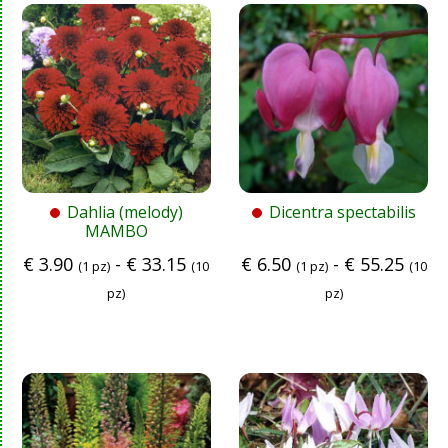
Dahlia (melody)
Dicentra spectabilis
MAMBO
€
3.90
-
€
33.15
€
6.50
-
€
55.25
(1 pz)
(10
(1 pz)
(10
pz)
pz)