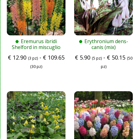
Eremurus ibridi
Erythronium dens-
Shelford in miscuglio
canis (mix)
€
12.90
-
€
109.65
€
5.90
-
€
50.15
(3 pz)
(5 pz)
(50
(30 pz)
pz)