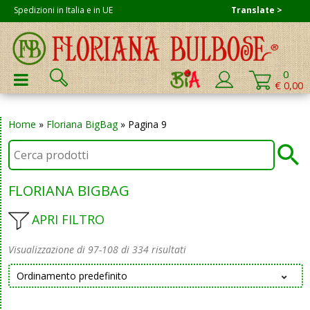
Skip
Spedizioni in Italia e in UE
Translate >
to
content
Cerca:
0
PRIMARY MENU
€ 0,00
Home
»
Floriana BigBag
»
Pagina 9
FLORIANA BIGBAG
APRI FILTRO
Visualizzazione di 97-108 di 334 risultati