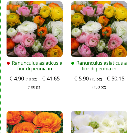
Ranunculus asiaticus a
Ranunculus asiaticus a
fior di peonia in
fior di peonia in
miscuglio AVIV
miscuglio AVIV
€
4.90
-
€
41.65
€
5.90
-
€
50.15
(10 pz)
(15 pz)
(100 pz)
(150 pz)