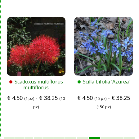
Scadoxus multiflorus
Scilla bifolia ‘Azurea’
multiflorus
€
4.50
-
€
38.25
€
4.50
-
€
38.25
(1 pz)
(10
(15 pz)
pz)
(150 pz)