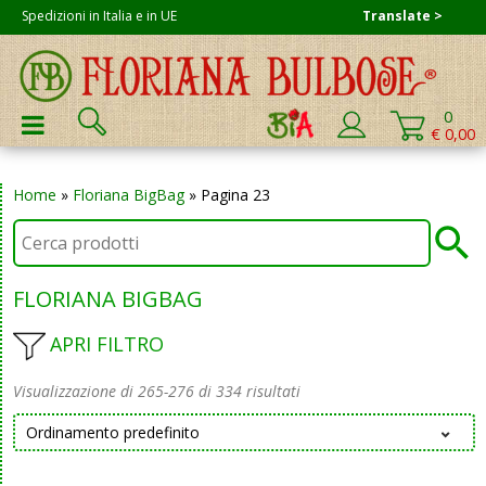
Skip
Spedizioni in Italia e in UE
Translate >
to
content
Cerca:
0
PRIMARY MENU
€ 0,00
Home
»
Floriana BigBag
»
Pagina 23
FLORIANA BIGBAG
APRI FILTRO
Visualizzazione di 265-276 di 334 risultati