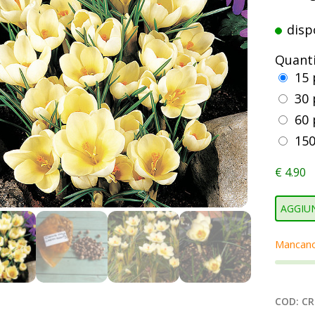
disp
Quant
15 
30 
60 
150
€
4.90
AGGIUN
Mancan
COD:
CR