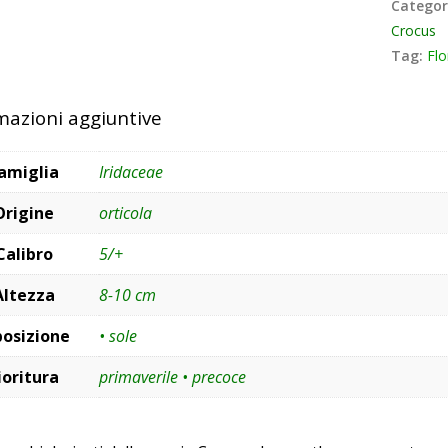
Categor
Crocus
Tag:
Flo
mazioni aggiuntive
amiglia
Iridaceae
Origine
orticola
Calibro
5/+
Altezza
8-10 cm
posizione
• sole
ioritura
primaverile • precoce