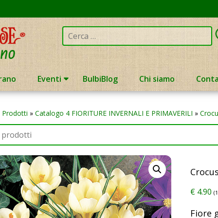
Cerca:
rano
Eventi
BulbiBlog
Chi siamo
Conta
»
Prodotti
»
Catalogo 4 FIORITURE INVERNALI E PRIMAVERILI
»
Crocu
Crocu
€
4.90
(
Fiore 