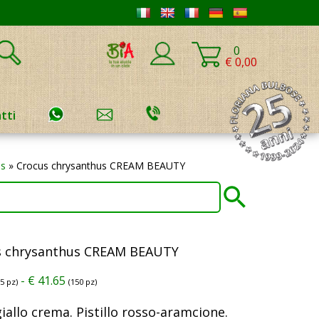
0
€ 0,00
tti
s
»
Crocus chrysanthus CREAM BEAUTY
s chrysanthus CREAM BEAUTY
-
€
41.65
15 pz)
(150 pz)
giallo crema. Pistillo rosso-aramcione.