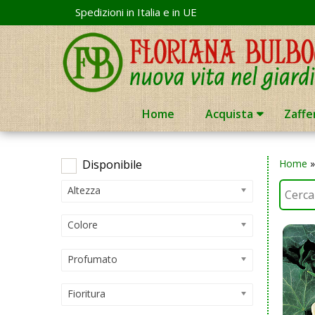
Skip
Spedizioni in Italia e in UE
to
content
Home
Acquista
Zaffe
Disponibile
Home
Altezza
Colore
Profumato
Fioritura