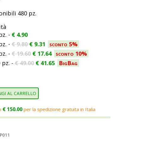
onibili 480 pz.
ità
pz. -
€
4.90
pz. -
€
9.80
€
9.31
sconto 5%
pz. -
€
19.60
€
17.64
sconto 10%
 pz. -
€
49.00
€
41.65
BigBag
GI AL CARRELLO
€
150.00
o
per la spedizione gratuita in Italia
P011