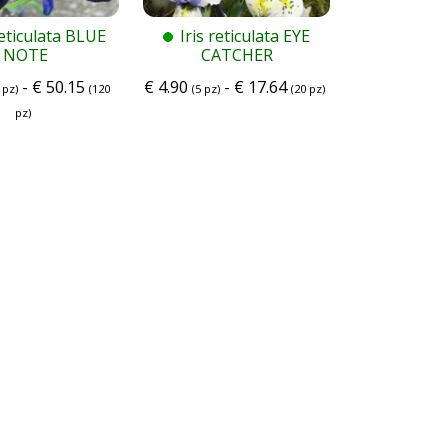
reticulata BLUE
Iris reticulata EYE
NOTE
CATCHER
-
€
50.15
€
4.90
-
€
17.64
 pz)
(120
(5 pz)
(20 pz)
pz)