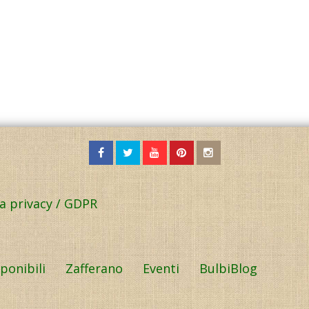
la privacy / GDPR
sponibili
Zafferano
Eventi
BulbiBlog