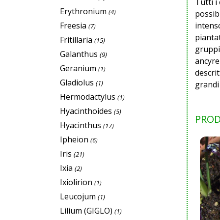
Tutti i
Erythronium
(4)
possibi
Freesia
intenso
(7)
piantat
Fritillaria
(15)
gruppi
Galanthus
(9)
ancyren
Geranium
(1)
descri
Gladiolus
(1)
grandi 
Hermodactylus
(1)
Hyacinthoides
(5)
PROD
Hyacinthus
(17)
Ipheion
(6)
Iris
(21)
Ixia
(2)
Ixiolirion
(1)
Leucojum
(1)
Lilium (GIGLO)
(1)