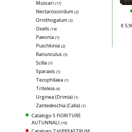
Muscari
(17)
Nectaroscordum
(2)
Ornithogalum
(5)
€
5.9
Oxalis
(14)
Paeonia
(1)
Puschkinia
(2)
Ranunculus
(5)
Scilla
(7)
Sparaxis
(1)
Tecophilaea
(1)
Triteleia
(6)
Urginea (Drimia)
(1)
Zantedeschia (Calla)
(1)
Catalogo 5 FIORITURE
AUTUNNALI
(19)
Catalogo 7 HIPPEASTRUM