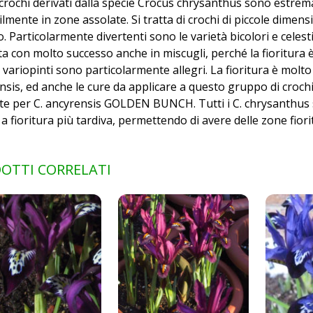
 crochi derivati dalla specie Crocus chrysanthus sono estrema
lmente in zone assolate. Si tratta di crochi di piccole dimensi
. Particolarmente divertenti sono le varietà bicolori e celes
a con molto successo anche in miscugli, perché la fioritura è
 variopinti sono particolarmente allegri. La fioritura è mol
sis, ed anche le cure da applicare a questo gruppo di crochi
tte per C. ancyrensis GOLDEN BUNCH. Tutti i C. chrysanthus s
a fioritura più tardiva, permettendo di avere delle zone fior
OTTI CORRELATI