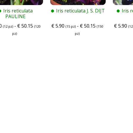
Iris reticulata
Iris reticulata J. S. DIJT
Iris 
PAULINE
0
-
€
50.15
€
5.90
-
€
50.15
€
5.90
(12 pz)
(120
(15 pz)
(150
(12
pz)
pz)