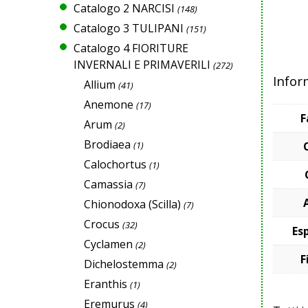
Catalogo 2 NARCISI
(148)
Catalogo 3 TULIPANI
(151)
Catalogo 4 FIORITURE
INVERNALI E PRIMAVERILI
(272)
Infor
Allium
(41)
Anemone
(17)
F
Arum
(2)
Brodiaea
(1)
Calochortus
(1)
Camassia
(7)
Chionodoxa (Scilla)
(7)
Crocus
(32)
Es
Cyclamen
(2)
F
Dichelostemma
(2)
Eranthis
(1)
Eremurus
(4)