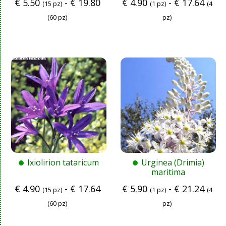
€
5.50
-
€
19.80
€
4.90
-
€
17.64
(15 pz)
(1 pz)
(4
(60 pz)
pz)
Ixiolirion tataricum
Urginea (Drimia)
maritima
€
4.90
-
€
17.64
€
5.90
-
€
21.24
(15 pz)
(1 pz)
(4
(60 pz)
pz)