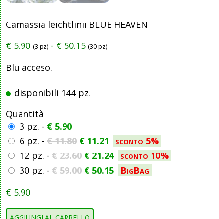
Camassia leichtlinii BLUE HEAVEN
€
5.90
-
€
50.15
(3 pz)
(30 pz)
Blu acceso.
disponibili 144 pz.
Quantità
3 pz. -
€
5.90
6 pz. -
€
11.80
€
11.21
sconto 5%
12 pz. -
€
23.60
€
21.24
sconto 10%
30 pz. -
€
59.00
€
50.15
BigBag
€
5.90
AGGIUNGI AL CARRELLO