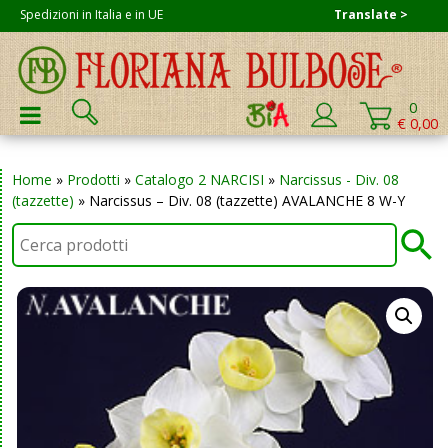
Skip
Spedizioni in Italia e in UE
Translate >
to
content
Cerca:
0
PRIMARY MENU
€ 0,00
Home
»
Prodotti
»
Catalogo 2 NARCISI
»
Narcissus - Div. 08
(tazzette)
»
Narcissus – Div. 08 (tazzette) AVALANCHE 8 W-Y