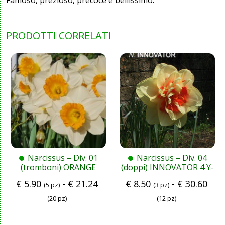
PRODOTTI CORRELATI
Narcissus – Div. 01
Narcissus – Div. 04
(tromboni) ORANGE
(doppi) INNOVATOR 4 Y-
SUNSET 1 W-YYO
O
€
5.90
-
€
21.24
€
8.50
-
€
30.60
(5 pz)
(3 pz)
(20 pz)
(12 pz)