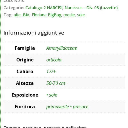
COD:
N010
Categorie:
Catalogo 2 NARCISI
,
Narcissus - Div. 08 (tazzette)
Tag:
alte
,
BIA
,
Floriana BigBag
,
medie
,
sole
Informazioni aggiuntive
Famiglia
Amaryllidaceae
Origine
orticola
Calibro
17/+
Altezza
50-70 cm
Esposizione
• sole
Fioritura
primaverile • precoce
Famoso, prezioso, precoce e bellissimo.