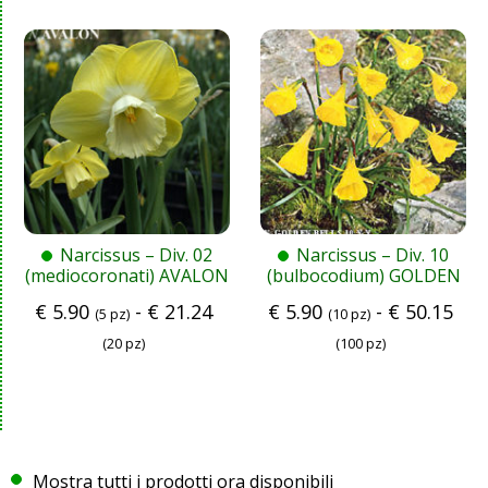
Narcissus – Div. 02
Narcissus – Div. 10
(mediocoronati) AVALON
(bulbocodium) GOLDEN
2 Y-W
BELLS 10 Y-Y
€
5.90
-
€
21.24
€
5.90
-
€
50.15
(5 pz)
(10 pz)
(20 pz)
(100 pz)
Mostra tutti i prodotti ora disponibili