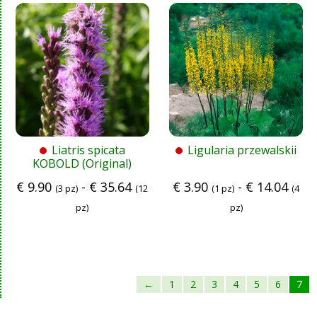
Liatris spicata
Ligularia przewalskii
KOBOLD (Original)
€
9.90
-
€
35.64
€
3.90
-
€
14.04
(3 pz)
(12
(1 pz)
(4
pz)
pz)
←
1
2
3
4
5
6
7