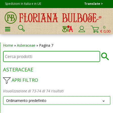
Skip
Spedizioni in Italia e in UE
Translate >
to
content
Cerca:
0
PRIMARY MENU
€ 0,00
Home
»
Asteraceae
»
Pagina 7
ASTERACEAE
APRI FILTRO
Visualizzazione di 73-74 di 74 risultati