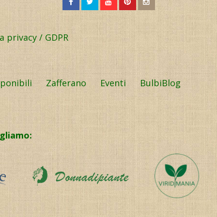
la privacy / GDPR
sponibili
Zafferano
Eventi
BulbiBlog
igliamo: