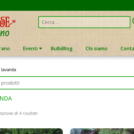
Cerca:
rano
Eventi
BulbiBlog
Chi siamo
Conta
»
lavanda
ANDA
zazione di 4 risultati