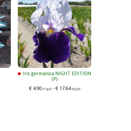
Iris germanica NIGHT EDITION
(P)
€
4.90
-
€
17.64
(1 pz)
(4 pz)