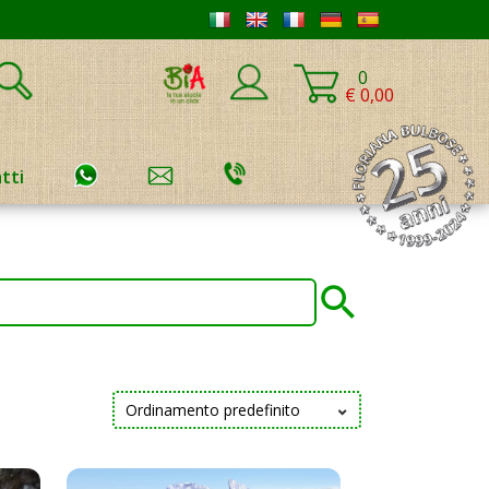
0
€ 0,00
tti