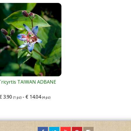
Tricyrtis TAIWAN ADBANE
€
3.90
-
€
14.04
(1 pz)
(4 pz)