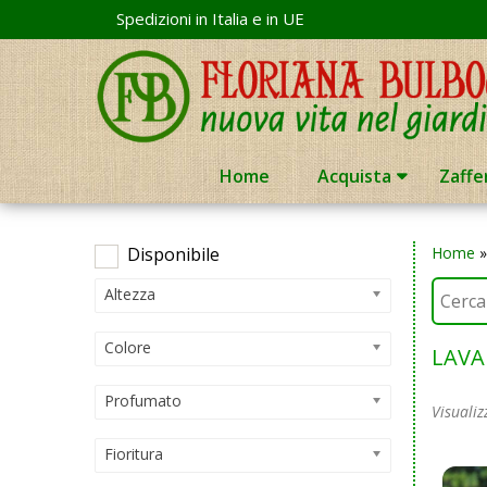
Skip
Spedizioni in Italia e in UE
to
content
Home
Acquista
Zaffe
Disponibile
Home
Altezza
Colore
LAV
Profumato
Visualiz
Fioritura