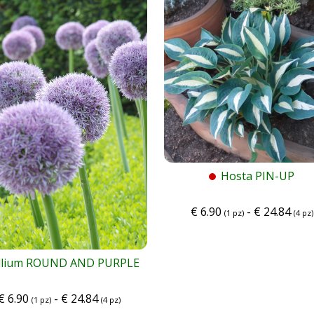
Hosta PIN-UP
€
6.90
-
€
24.84
(1 pz)
(4 pz)
llium ROUND AND PURPLE
€
6.90
-
€
24.84
(1 pz)
(4 pz)