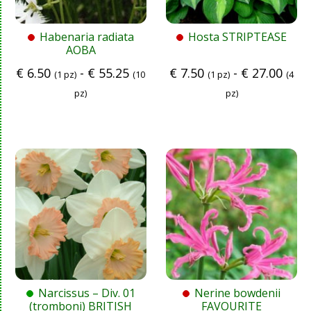
Habenaria radiata
Hosta STRIPTEASE
AOBA
€
6.50
-
€
55.25
€
7.50
-
€
27.00
(1 pz)
(10
(1 pz)
(4
pz)
pz)
Narcissus – Div. 01
Nerine bowdenii
(tromboni) BRITISH
FAVOURITE