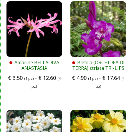
Amarine BELLADIVA
Bletilla (ORCHIDEA DI
ANASTASIA
TERRA) striata TRI-LIPS
€
3.50
-
€
12.60
€
4.90
-
€
17.64
(1 pz)
(4
(1 pz)
(4
pz)
pz)