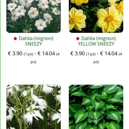
Dahlia (mignon)
Dahlia (mignon)
SNEEZY
YELLOW SNEEZY
€
3.90
-
€
14.04
€
3.90
-
€
14.04
(1 pz)
(4
(1 pz)
(4
pz)
pz)