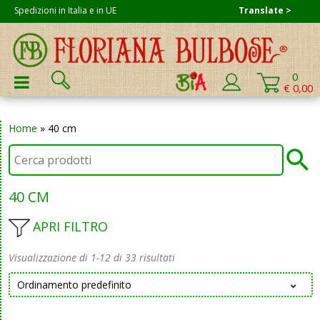
Skip
Spedizioni in Italia e in UE
Translate >
to
content
Cerca:
0
PRIMARY MENU
€ 0,00
Home
»
40 cm
40 CM
APRI FILTRO
Visualizzazione di 1-12 di 33 risultati