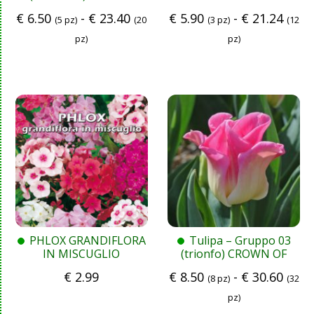
GAMBLE 1 W-YP
€
6.50
-
€
23.40
€
5.90
-
€
21.24
(5 pz)
(20
(3 pz)
(12
pz)
pz)
PHLOX GRANDIFLORA
Tulipa – Gruppo 03
IN MISCUGLIO
(trionfo) CROWN OF
DYNASTY
€
2.99
€
8.50
-
€
30.60
(8 pz)
(32
pz)