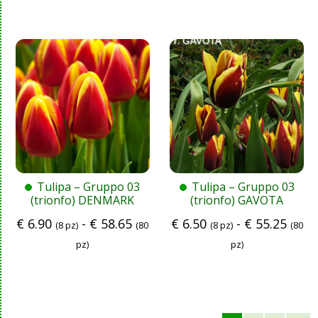
Tulipa – Gruppo 03
Tulipa – Gruppo 03
(trionfo) DENMARK
(trionfo) GAVOTA
€
6.90
-
€
58.65
€
6.50
-
€
55.25
(8 pz)
(80
(8 pz)
(80
pz)
pz)